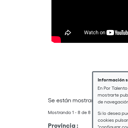
Información 
En Por Talento
mostrarte publ
Se están mostrando cursos
de navegación 
Mostrando 1 - 8 de 8
Si lo desea p
cookies pulsan
Provincia :
Tipo de
"configurar co