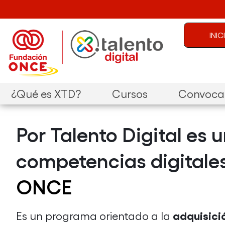
Pasar al contenido principal
Menú de c
INI
Navegación principal
¿Qué es XTD?
Cursos
Convocat
Por Talento Digital es 
competencias digitales
ONCE
adquisició
Es un programa orientado a la