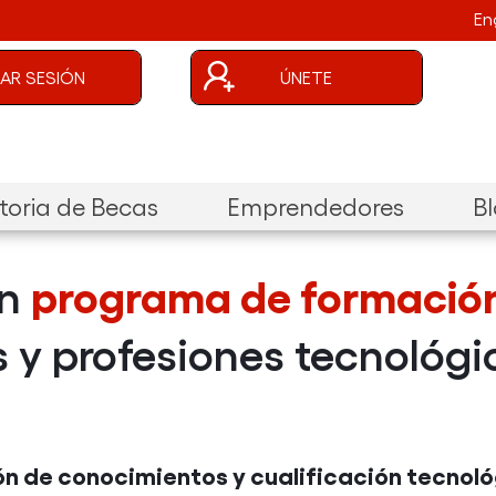
En
uenta de usuario
CIAR SESIÓN
ÚNETE
oria de Becas
Emprendedores
B
un
programa de formació
 y profesiones tecnológi
n de conocimientos y cualificación tecnológ