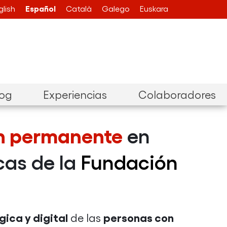
Español
glish
Català
Galego
Euskara
log
Experiencias
Colaboradores
n permanente
en
cas de la
Fundación
ica y digital
personas con
de las