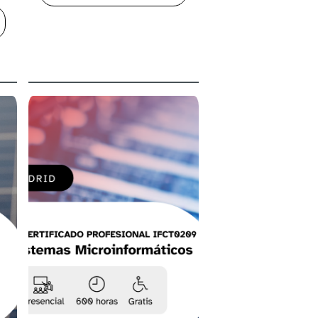
A
EL
CURSO
L
OPERARIO
URSO
DE
ERTIFICADO
PLANTA
E
Y
ROFESIONALIDAD
TRATAMIENTO
SV0109:
Y
ONTAJE
VALORACIÓN
DE
OSTPRODUCCIÓN
RESIDUOS
E
Y
UDIOVISUALES
BATERÍAS