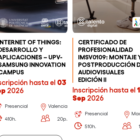
INTERNET OF THINGS:
CERTIFICADO DE
DESARROLLO Y
PROFESIONALIDAD
APLICACIONES – UPV-
IMSV0109: MONTAJE 
SAMSUNG INNOVATION
POSTPRODUCCIÓN D
CAMPUS
AUDIOVISUALES
EDICIÓN II
scripción hasta el
03
Inscripción hasta el
ep
2026
Sep
2026
Presencial
Valencia
Presencial
Mad
410h.
20p.
510h.
1