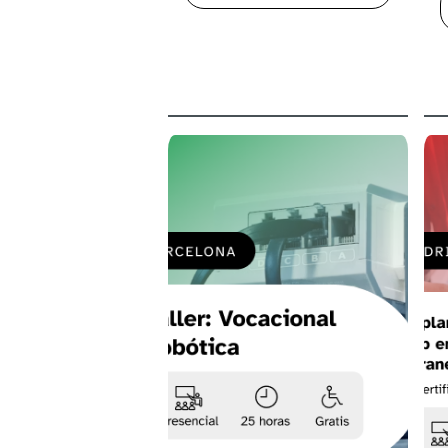
A
EL
CURSO
ESPECI
EN
PROGR
BACK-
END