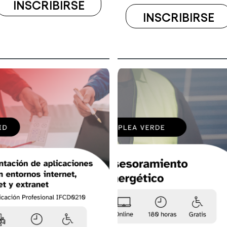
INSCRIBIRSE
INSCRIBIRSE
A
A
EL
E
CURSO
ALIZACIÓN
C
INTERNET
C
OF
AMACIÓN
D
THINGS:
P
DESARROLLO
IM
Y
M
APLICACIONES
Y
–
P
UPV-
D
SAMSUNG
A
INNOVATION