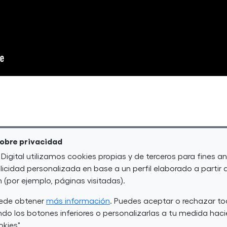
Cursos de formación
sobre privacidad
 Digital utilizamos cookies propias y de terceros para fines an
icidad personalizada en base a un perfil elaborado a partir 
(por ejemplo, páginas visitadas).
uede obtener
más información
. Puedes aceptar o rechazar to
do los botones inferiores o personalizarlas a tu medida haci
 curso:
Modalidad
Buscar:
okies".