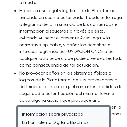
o medio.
Hacer un uso legal y legítimo de la Plataforma,
evitando un uso no autorizado, fraudulento, ilegal
o ilegítimo de la misma y/o de los contenidos e
información dispuestas a través de ésta,
evitando vulnerar el presente Aviso legal y la
normativa aplicable, y dañar los derechos e
intereses legítimos de FUNDACIÓN ONCE o de
cualquier otro tercero que pudiera verse afectado
como consecuencia de tal actuación.
No provocar daños en los sistemas físicos o
lógicos de la Plataforma, de sus proveedores o
de terceros, o intentar quebrantar las medidas de
seguridad o autenticación del mismo, llevar a
cabo alguna acción que provoque una
saturación desproporcionada o innecesaria en la
infraestructura o del entorno de comunicaciones
Información sobre privacidad
relacionado con la Plataforma y el Servicio,
En Por Talento Digital utilizamos