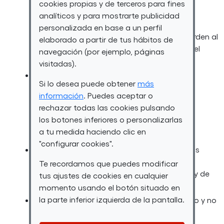
atacando de cualquier modo al mismo.
cookies propias y de terceros para fines
FUNDACIÓN ONCE podrá adoptar cuantas
analíticos y para mostrarte publicidad
medidas preventivas o correctoras resulten
personalizada en base a un perfil
necesarias para proteger sus intereses en orden al
elaborado a partir de tus hábitos de
correcto funcionamiento de la Plataforma, el
navegación (por ejemplo, páginas
Servicio y sus funcionalidades específicas.
visitadas).
No introducir o difundir en la red virus
Si lo desea puede obtener
más
informáticos o cualesquiera otros sistemas
información
. Puedes aceptar o
físicos o lógicos que sean susceptibles de
rechazar todas las cookies pulsando
provocar daños tales como virus, código
los botones inferiores o personalizarlas
malicioso u otros programas o archivos
a tu medida haciendo clic en
perjudiciales.
"configurar cookies".
No intentar acceder, utilizar y/o manipular los
datos de FUNDACIÓN ONCE, o bajo su
Te recordamos que puedes modificar
responsabilidad, o de terceros proveedores y de
tus ajustes de cookies en cualquier
otros usuarios;
momento usando el botón situado en
la parte inferior izquierda de la pantalla.
En particular, y a título meramente indicativo y no
exhaustivo, el usuario se compromete a no
transmitir, difundir o poner a disposición de