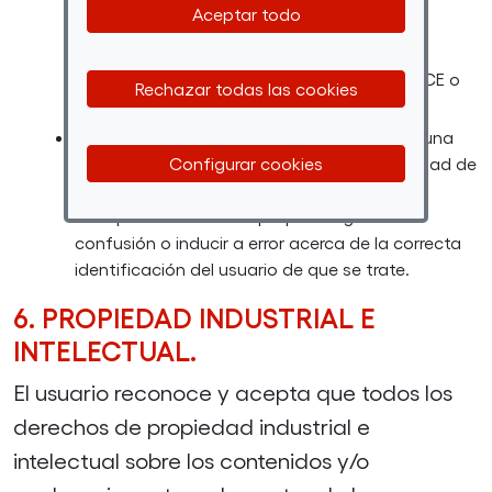
Aceptar todo
terceros informaciones, datos, contenidos,
mensajes, que puedan ser constitutivos de
vulneración de derechos de FUNDACIÓN ONCE o
Rechazar todas las cookies
de terceros.
Acceder sin autorización o interactuar con una
Configurar cookies
identidad falsa, suplantando o no la identidad de
terceros o utilizando un perfil o realizando
cualquier otra acción que pueda generar
confusión o inducir a error acerca de la correcta
identificación del usuario de que se trate.
6. PROPIEDAD INDUSTRIAL E
INTELECTUAL.
El usuario reconoce y acepta que todos los
derechos de propiedad industrial e
intelectual sobre los contenidos y/o