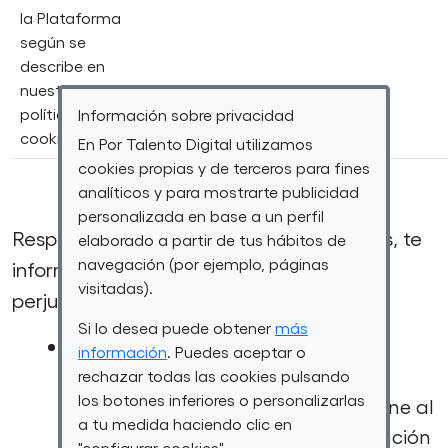
la Plataforma
según se
describe en
nuestra
política de
Información sobre privacidad
cookies.
En Por Talento Digital utilizamos
cookies propias y de terceros para fines
analíticos y para mostrarte publicidad
personalizada en base a un perfil
Respecto a la conservación de tus datos, te
elaborado a partir de tus hábitos de
navegación (por ejemplo, páginas
informamos de que, en todo caso, y sin
visitadas).
perjuicio de lo anterior:
Si lo desea puede obtener
más
De conformidad con la normativa
información
. Puedes aceptar o
vigente de protección de datos
rechazar todas las cookies pulsando
los botones inferiores o personalizarlas
personales, en todo lo que concierne al
a tu medida haciendo clic en
correcto tratamiento de la información
"configurar cookies".