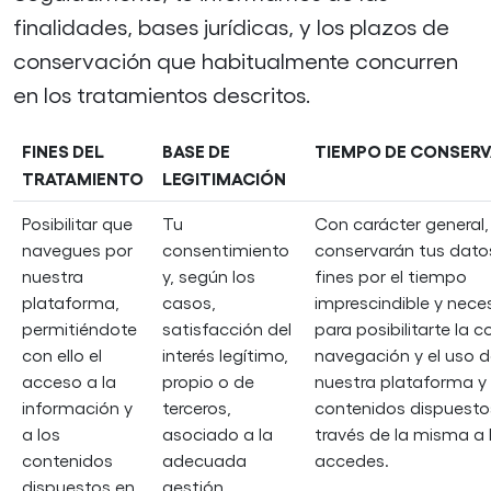
finalidades, bases jurídicas, y los plazos de
conservación que habitualmente concurren
en los tratamientos descritos.
FINES DEL
BASE DE
TIEMPO DE CONSER
TRATAMIENTO
LEGITIMACIÓN
Posibilitar que
Tu
Con carácter general,
navegues por
consentimiento
conservarán tus dato
nuestra
y, según los
fines por el tiempo
plataforma,
casos,
imprescindible y nece
permitiéndote
satisfacción del
para posibilitarte la c
con ello el
interés legítimo,
navegación y el uso 
acceso a la
propio o de
nuestra plataforma y 
información y
terceros,
contenidos dispuesto
a los
asociado a la
través de la misma a 
contenidos
adecuada
accedes.
dispuestos en
gestión,