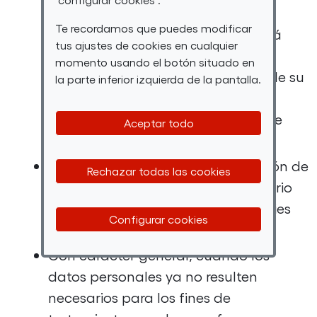
personal por parte de FUNDACIÓN
Te recordamos que puedes modificar
ONCE, esta entidad también podrá
tus ajustes de cookies en cualquier
conservar la información durante
momento usando el botón situado en
cuatro años de forma segura desde su
la parte inferior izquierda de la pantalla.
recogida/captación (plazos de
prescripción de infracciones en este
Aceptar todo
ámbito).
Respecto al tiempo de conservación de
Rechazar todas las cookies
las cookies, se recomienda al usuario
consultar nuestra política de cookies
Configurar cookies
(apartado temporalidad).
Con carácter general, cuando los
datos personales ya no resulten
necesarios para los fines de