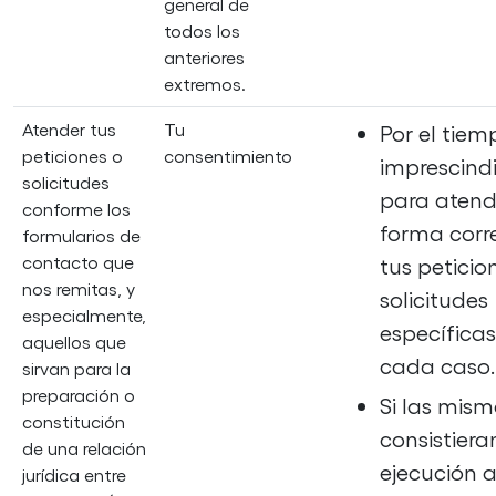
general de
todos los
anteriores
extremos.
Atender tus
Tu
Por el tiem
peticiones o
consentimiento
imprescind
solicitudes
para atend
conforme los
forma corr
formularios de
contacto que
tus peticio
nos remitas, y
solicitudes
especialmente,
específica
aquellos que
cada caso.
sirvan para la
preparación o
Si las mism
constitución
consistiera
de una relación
ejecución 
jurídica entre