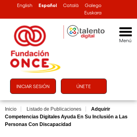
Pasar al contenido principal
Español
English
Català
Galego
Euskara
Menú
Menú de cuenta de usuario
INICIAR SESIÓN
ÚNETE
Inicio
Listado de Publicaciones
Adquirir
Competencias Digitales Ayuda En Su Inclusión a Las
Personas Con Discapacidad