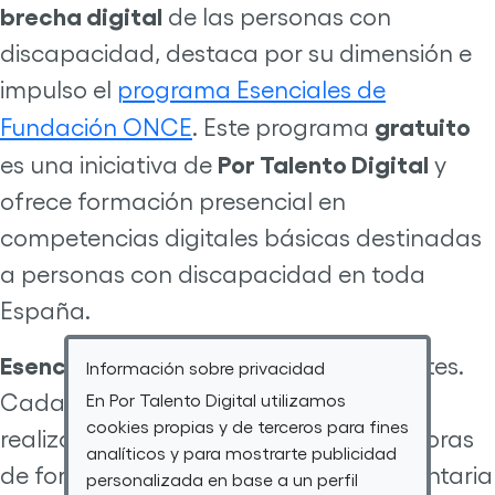
brecha digital
de las personas con
discapacidad, destaca por su dimensión e
impulso el
programa Esenciales de
gratuito
Fundación ONCE
. Este programa
Por Talento Digital
es una iniciativa de
y
ofrece formación presencial en
competencias digitales básicas destinadas
a personas con discapacidad en toda
España.
Esenciales
consta de 12 cursos diferentes.
Información sobre privacidad
Cada uno de estos cursos prácticos se
En Por Talento Digital utilizamos
cookies propias y de terceros para fines
realiza en dos días, con un total de 8 horas
analíticos y para mostrarte publicidad
de formación y 4 horas de tutoría voluntaria
personalizada en base a un perfil