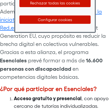
participante gane autonomía digital.
Rechazar todas las cookies
Además,
estos cursos forman parte de la
iniciativa Generación D, impulsada por
Configurar cookies
Red.es
y financiada por los fondos Next
Generation EU, cuyo propósito es reducir la
brecha digital en colectivos vulnerables.
Gracias a esta alianza, el programa
Esenciales
16.600
prevé formar a más de
personas con discapacidad
en
competencias digitales básicas.
¿Por qué participar en Esenciales?
Acceso gratuito y presencial
, con apoyo
cercano de tutorías individualizadas.