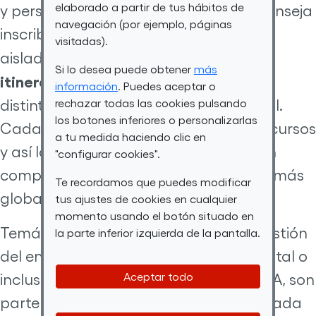
elaborado a partir de tus hábitos de
y personalizada. Fundación ONCE aconseja
navegación (por ejemplo, páginas
inscribirse a estos cursos, no de forma
visitadas).
5
aislada, sino eligiendo uno de los
Si lo desea puede obtener
más
itinerarios formativos
pensados para
información
. Puedes aceptar o
distintos niveles de conocimiento digital.
rechazar todas las cookies pulsando
los botones inferiores o personalizarlas
Cada itinerario se compone de varios cursos
a tu medida haciendo clic en
y así las personas formadas adquieren
"configurar cookies".
competencias digitales con una visión más
Te recordamos que puedes modificar
global de la tecnología.
tus ajustes de cookies en cualquier
momento usando el botón situado en
Temáticas como el uso del móvil, la gestión
la parte inferior izquierda de la pantalla.
del entorno Windows, la seguridad digital o
Aceptar todo
incluso la creación de contenidos con IA, son
parte del temario pensado para que cada