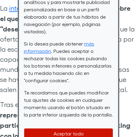
analíticos y para mostrarte publicidad
sector sobre
La
inteligencia artificial
es un
personalizada en base a un perfil
elaborado a partir de tus hábitos de
el que los expertos afirman que existe
navegación (por ejemplo, páginas
“desempleo negativo”
. Esto significa que la
visitadas).
oferta de trabajo supera a la demanda por
Si lo desea puede obtener
más
la escasez de perfiles profesionales
información
. Puedes aceptar o
capacitados para adentrarse en este
rechazar todas las cookies pulsando
los botones inferiores o personalizarlas
mundo. De ahí, que decenas de empresas
a tu medida haciendo clic en
se hayan interesado por los alumnos que
"configurar cookies".
salen de este curso de Por Talento Digital.
Te recordamos que puedes modificar
tus ajustes de cookies en cualquier
Tras el evento de graduación,
momento usando el botón situado en
representantes de varias compañías
la parte inferior izquierda de la pantalla.
participaron en una sesión de networking
Aceptar todo
con los alumnos
. Con ella trataron de