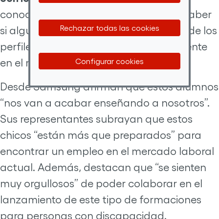
conocer a todos los graduados para saber
Rechazar todas las cookies
si alguno de ellos se amolda a alguno de los
perfiles que están buscando actualmente
en el mercado laboral.
Configurar cookies
Desde Samsung afirman que estos alumnos
“nos van a acabar enseñando a nosotros”.
Sus representantes subrayan que estos
chicos “están más que preparados” para
encontrar un empleo en el mercado laboral
actual. Además, destacan que “se sienten
muy orgullosos” de poder colaborar en el
lanzamiento de este tipo de formaciones
para personas con discapacidad.