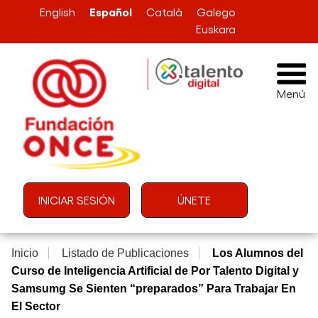
Pasar al contenido principal
Español
English
Català
Galego
Euskara
Menú
Menú de cuenta de usuario
INICIAR SESIÓN
ÚNETE
Inicio
Listado de Publicaciones
Los Alumnos del
Curso de Inteligencia Artificial de Por Talento Digital y
Samsumg Se Sienten “preparados” Para Trabajar En
El Sector