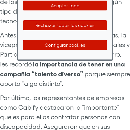
de las vacantes laborales requieren algún
Aceptar todo
tipo de habilidad relacionada con las
tecnologías”.
Rechazar todas las cookies
Antes de la intervención de las empresas, la
vicepresidenta cuarta de Servicios Sociales y
Configurar cookies
Participación de ONCE, Carmen Navarro,
la importancia de tener en una
les recordó
compañía “talento diverso”
porque siempre
aporta “algo distinto”.
Por último, los representantes de empresas
como Cabify destacaron lo “importante”
que es para ellos contratar personas con
discapacidad. Aseguraron que en sus