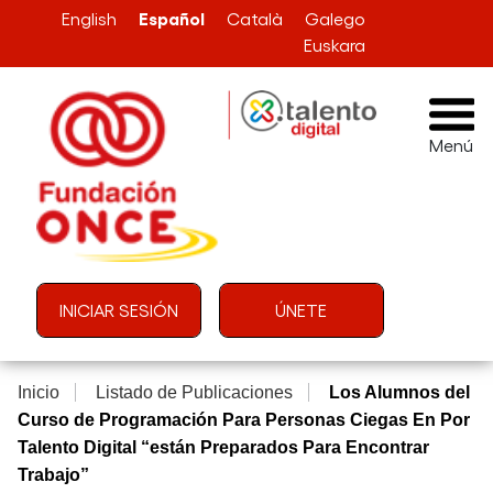
Pasar al contenido principal
Español
English
Català
Galego
Euskara
Menú
Menú de cuenta de usuario
INICIAR SESIÓN
ÚNETE
Inicio
Listado de Publicaciones
Los Alumnos del
Curso de Programación Para Personas Ciegas En Por
Talento Digital “están Preparados Para Encontrar
Trabajo”