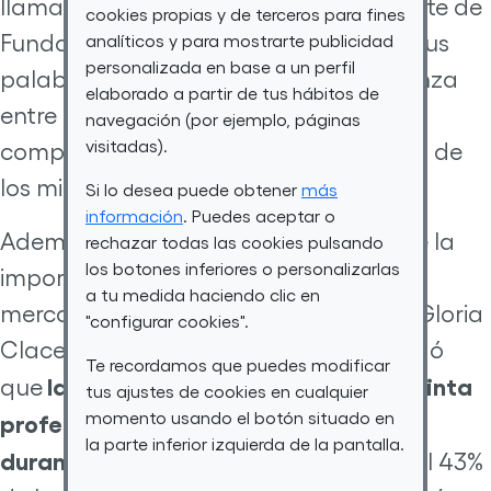
llamaron la atención de la representante de
cookies propias y de terceros para fines
Fundación Vodafone, que aprovechó sus
analíticos y para mostrarte publicidad
personalizada en base a un perfil
palabras para “poner en valor” la alianza
elaborado a partir de tus hábitos de
entre ONCE, Por Talento Digital y su
navegación (por ejemplo, páginas
visitadas).
compañía para ayudar a la formación de
los miembros de este colectivo.
Si lo desea puede obtener
más
información
. Puedes aceptar o
Además, durante el evento se habló de la
rechazar todas las cookies pulsando
los botones inferiores o personalizarlas
importancia que tienen las TIC en el
a tu medida haciendo clic en
mercado laboral actual. En concreto, Gloria
"configurar cookies".
Clacer, de Fundación Vodafone, recordó
Te recordamos que puedes modificar
la de desarrollador web “fue la quinta
que
tus ajustes de cookies en cualquier
momento usando el botón situado en
profesión más demandada en España
la parte inferior izquierda de la pantalla.
durante 2022”
. También reseñó que “el 43%