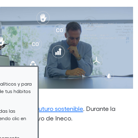
alíticos y para
de tus hábitos
ales para un futuro sostenible
. Durante la
das las
enta con el apoyo de
Ineco
.
endo clic en
r momento