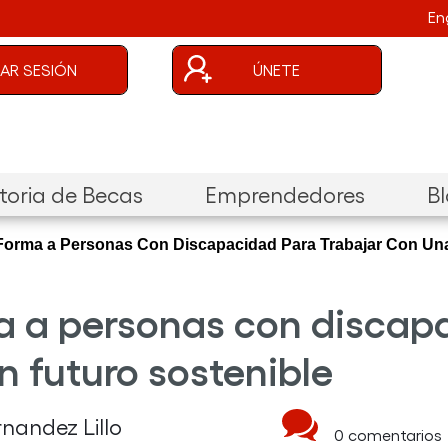
En
uenta de usuario
CIAR SESIÓN
ÚNETE
oria de Becas
Emprendedores
B
 Forma a Personas Con Discapacidad Para Trabajar Con Un
ma a personas con discap
 futuro sostenible
ernandez Lillo
0 comentarios