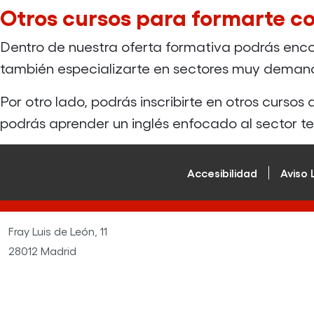
Otros cursos para formarte co
Dentro de nuestra oferta formativa podrás encon
también especializarte en sectores muy dema
Por otro lado, podrás inscribirte en otros cursos
podrás aprender un inglés enfocado al sector t
Accesibilidad
Aviso 
Fray Luis de León, 11
28012 Madrid
Tlf: 91 1 106 106 - 603 57 45 40
Email: cursos.portalentodigital@fundaciononce.es