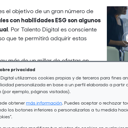
 es el objetivo de un gran número de
ales con habilidades ESG son algunos
ual
. Por Talento Digital es consciente
o que te permitirá adquirir estas
y más de un millar de ofertas en
 de habilidades en toda España. Por
sobre privacidad
e suponer una oportunidad para
 Digital utilizamos cookies propias y de terceros para fines an
icidad personalizada en base a un perfil elaborado a partir 
 adaptado su oferta formativa.
(por ejemplo, páginas visitadas).
 horas
que te permitirá adquirir
habilidades digit
uede obtener
más información
. Puedes aceptar o rechazar to
cia Artificial y ESG. Este itinerario formativo cu
do los botones inferiores o personalizarlas a tu medida haci
okies".
ción de Por Talento Digital?
 que puedes modificar tus ajustes de cookies en cualquie