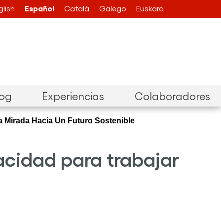
Español
glish
Català
Galego
Euskara
log
Experiencias
Colaboradores
a Mirada Hacia Un Futuro Sostenible
acidad para trabajar