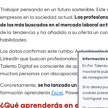
Trabajar pensando en un futuro sostenible. Este
Los profesion
empresas en la sociedad actual.
de los más buscados en el mercado laboral act
de la tendencia y ha añadido a su oferta un curs
habilidades.
Los datos confirman este rumbo. Actualmente ha
LinkedIn que buscan profesionales con este tipo
Información 
Talento Digital es consciente de que esto pued
En Por Talento
mostrarte publ
muchas personas con discapacidad. Por eso ha
de navegación 
se ha lanzado un curso de 230
Concretamente,
Si lo desea p
formación aprenderás
Excel
,
Power
BI, Inteligen
cookies pulsan
"configurar co
¿Qué aprenderás en esta forma
Te recordamos