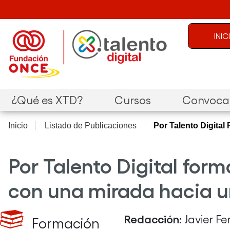
Pasar al contenido principal
Menú de c
INI
Navegación principal
¿Qué es XTD?
Cursos
Convocat
Inicio
Listado de Publicaciones
Por Talento Digital
Por Talento Digital for
con una mirada hacia un
Redacción
: Javier F
Formación