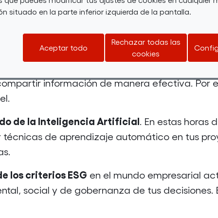
n situado en la parte inferior izquierda de la pantalla.
ero de ellos dominarás Excel. Así podrás manejar 
ionará las habilidades necesarias para mejorar 
Rechazar todas las
Aceptar todo
Config
cookies
 información valiosa con
Power
BI
. Además, apren
 compartir información de manera efectiva. Por e
el.
o de la Inteligencia Artificial
. En estas horas 
 técnicas de aprendizaje automático en tus proy
as.
e los criterios ESG
en el mundo empresarial actu
ntal, social y de gobernanza de tus decisiones. 