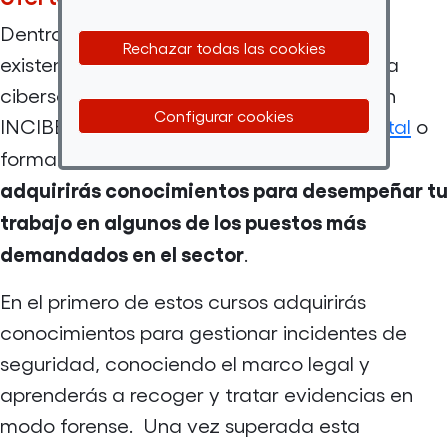
Dentro de la oferta de Por Talento Digital
Rechazar todas las cookies
existen ahora mismo dos cursos referidos a
ciberseguridad. Gracias a una alianza con
Configurar cookies
INCIBE puedes convertirte en
forense digital
o
Así
formarte para integrar un Blue
Team
.
adquirirás conocimientos para desempeñar tu
trabajo en algunos de los puestos más
demandados en el sector
.
En el primero de estos cursos adquirirás
conocimientos para gestionar incidentes de
seguridad, conociendo el marco legal y
aprenderás a recoger y tratar evidencias en
modo forense. Una vez superada esta