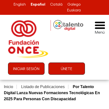
Pasar al contenido principal
Español
English
Català
Galego
Euskara
Menú
Menú de cuenta de usuario
INICIAR SESIÓN
ÚNETE
Inicio
Listado de Publicaciones
Por Talento
Digital Lanza Nuevas Formaciones Tecnológicas En
2025 Para Personas Con Discapacidad