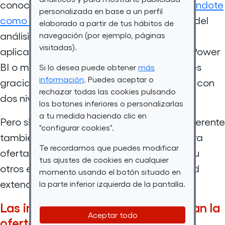
conocimientos en programación
reinventándote
personalizada en base a un perfil
como developer
, sumergirte en el mundo del
elaborado a partir de tus hábitos de
análisis de datos aprendiendo a utilizar
navegación (por ejemplo, páginas
visitadas).
aplicaciones punteras en el sector como
Power
BI o mejorar tus infografías y creatividades
Si lo desea puede obtener
más
información
. Puedes aceptar o
gracias a nuestro curso de diseño gráfico con
rechazar todas las cookies pulsando
dos niveles:
básico
y
avanzado
.
los botones inferiores o personalizarlas
a tu medida haciendo clic en
Pero si lo que buscas es una formación diferente
"configurar cookies".
también tienes opciones. Dentro de nuestra
Te recordamos que puedes modificar
oferta puedes encontrar un taller de cine u
tus ajustes de cookies en cualquier
otros en los que aprenderás sobre realidad
momento usando el botón situado en
extendida,
robótica
o diseño 3D.
la parte inferior izquierda de la pantalla.
Las instituciones públicas refuerzan la
Aceptar todo
oferta de Por Talento Digital