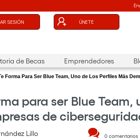
En
uenta de usuario
CIAR SESIÓN
ÚNETE
oria de Becas
Emprendedores
B
l Te Forma Para Ser Blue Team, Uno de Los Perfiles Más D
orma para ser Blue Team, 
presas de cibersegurida
ernández Lillo
0 comentarios