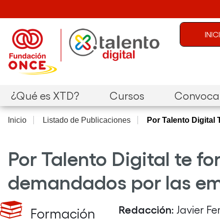
Pasar al contenido principal
Menú de c
INI
Navegación principal
¿Qué es XTD?
Cursos
Convocat
Inicio
Listado de Publicaciones
Por Talento Digita
Por Talento Digital te f
demandados por las em
Redacción
: Javier F
Formación