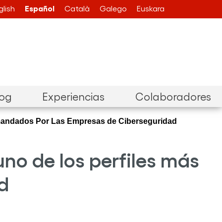
Español
glish
Català
Galego
Euskara
log
Experiencias
Colaboradores
emandados Por Las Empresas de Ciberseguridad
uno de los perfiles más
d