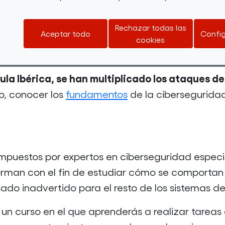
 formarse en este aspecto. Tener este tipo de co
Rechazar todas las
Aceptar todo
Config
el phishing está a la orden 
idiana. Actualmente,
cookies
 que no verifiquemos la fuente.
ula Ibérica, se han multiplicado los ataques de
so, conocer los
fundamentos
de la ciberseguridad
ompuestos por expertos en ciberseguridad especi
rman con el fin de estudiar cómo se comportan 
ado inadvertido para el resto de los sistemas d
 un curso en el que aprenderás a realizar tarea