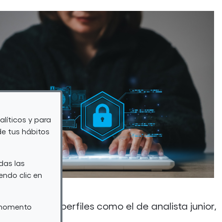
alíticos y para
de tus hábitos
das las
endo clic en
an muchos perfiles como el de analista junior,
r momento