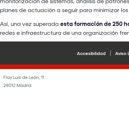
monitorización de sistemas, análisis de patron
planes de actuación a seguir para minimizar los
esta formación de 250 h
Así, una vez superada
redes e infraestructura de una organización fren
Accesibilidad
Aviso 
Fray Luis de León, 11
28012 Madrid
Tlf: 91 1 106 106 - 603 57 45 40
Email: cursos.portalentodigital@fundaciononce.es