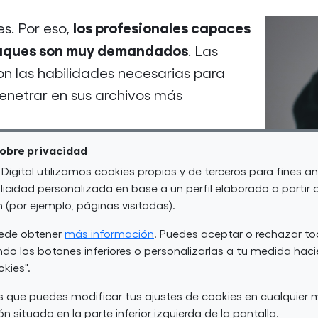
los profesionales capaces
s. Por eso,
ataques son muy demandados
. Las
on las habilidades necesarias para
 penetrar en sus archivos más
d. Por eso, dentro de su alianza con el
sobre privacidad
a incluido una formación que permitirá
 Digital utilizamos cookies propias y de terceros para fines an
icidad personalizada en base a un perfil elaborado a partir 
 parte de un Blue
Team
. Y es que en el
(por ejemplo, páginas visitadas).
os más demandados dentro del sector
uede obtener
más información
. Puedes aceptar o rechazar to
do los botones inferiores o personalizarlas a tu medida haci
okies".
17.814 profesionales con este tipo
ación Telefónica. Las compañías también demand
 que puedes modificar tus ajustes de cookies en cualquie
n situado en la parte inferior izquierda de la pantalla.
882 vacantes.