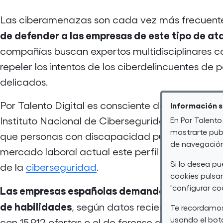
Las
ciberamenazas
son cada vez más frecuente
de defender a las empresas de este tipo de 
compañías buscan expertos multidisciplinares c
repeler los intentos de los ciberdelincuentes de
delicados.
Por Talento Digital es consciente de esta realida
Información 
Instituto Nacional de Ciberseguridad (INCIBE) h
En Por Talento
mostrarte publ
que personas con discapacidad puedan formar
de navegación 
mercado laboral actual este perfil es uno de l
Si lo desea p
de la
ciberseguridad
.
cookies pulsan
"configurar co
Las empresas españolas demandan un total de 
de habilidades
, según datos recientes de Fund
Te recordamos
usando el botó
con 15.912 ofertas o el de forense digital con 11.