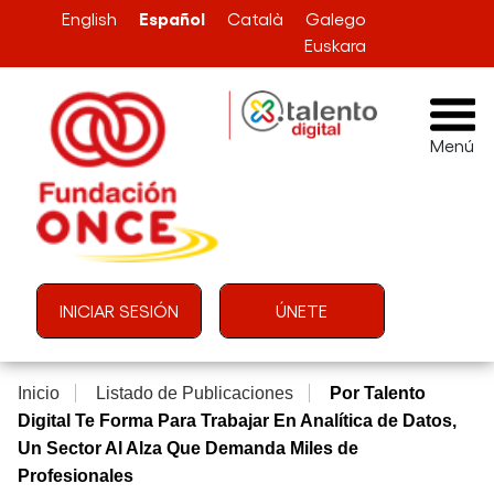
Pasar al contenido principal
Español
English
Català
Galego
Euskara
Menú
Menú de cuenta de usuario
INICIAR SESIÓN
ÚNETE
Inicio
Listado de Publicaciones
Por Talento
Digital Te Forma Para Trabajar En Analítica de Datos,
Un Sector Al Alza Que Demanda Miles de
Profesionales