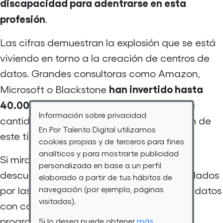
discapacidad para adentrarse en esta
profesión
.
Las cifras demuestran la explosión que se está
viviendo en torno a la creación de centros de
datos. Grandes consultoras como Amazon,
han invertido hasta
Microsoft o
Blackstone
40.000 millones de euros en España
. Una
Información sobre privacidad
cantidad que han destinado a la creación de
En Por Talento Digital utilizamos
este tipo de estructuras.
cookies propias y de terceros para fines
analíticos y para mostrarte publicidad
Si miramos con lupa, dentro del sector
personalizada en base a un perfil
descubrimos que los perfiles más demandados
elaborado a partir de tus hábitos de
por las compañías son los de analistas de datos
navegación (por ejemplo, páginas
visitadas).
con conocimientos de estadística,
programación y bases de datos. Aunque
Si lo desea puede obtener
más