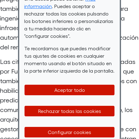
información
. Puedes aceptar o
también podremos encontrar vacantes para
rechazar todas las cookies pulsando
ingenieros de datos para el desarrollo de la
los botones inferiores o personalizarlas
infraestructura, el desarrollo de carga
a tu medida haciendo clic en
"configurar cookies".
automatizada de información y la optimización
del rendimiento de los procesos.
Te recordamos que puedes modificar
tus ajustes de cookies en cualquier
Las cifras de empleo en este sector aportadas
momento usando el botón situado en
por Fundación Telefónica nos demuestran que
la parte inferior izquierda de la pantalla.
también se demandan científicos de datos con
habilidades para el desarrollo de modelos
Aceptar todo
predictivos, optimización de algoritmos y
comunicación de resultados. Por otro lado, los
Rechazar todas las cookies
arquitectos de datos como diseñadores y
gestores de las estructuras, especialmente con
Configurar cookies
conocimientos en
cloud
también se encuentran