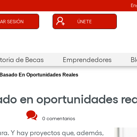
En
uenta de usuario
CIAR SESIÓN
ÚNETE
oria de Becas
Emprendedores
B
, Basado En Oportunidades Reales
sado en oportunidades re
0 comentarios
ra. Y hay proyectos que, además,