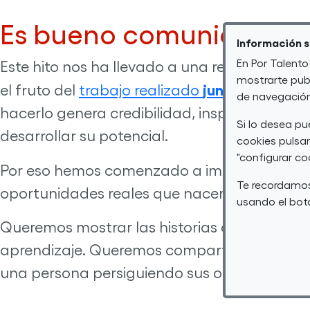
Es bueno comunicar que
Información 
En Por Talento
Este hito nos ha llevado a una reflexión imp
mostrarte publ
junto a entida
el fruto del
trabajo realizado
de navegación 
hacerlo genera credibilidad, inspira y ayu
Si lo desea p
desarrollar su potencial.
cookies pulsan
"configurar co
Por eso hemos comenzado a impulsar una n
Te recordamos
oportunidades reales que nacen cada día en 
usando el botó
Queremos mostrar las historias que hay detr
aprendizaje. Queremos compartir datos que 
una persona persiguiendo sus objetivos.