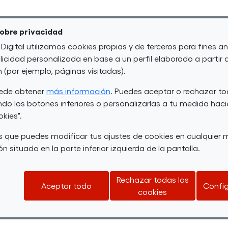
 estas oportunidades so
sobre privacidad
 Digital utilizamos cookies propias y de terceros para fines an
ortante: es necesario contar lo que está ocu
icidad personalizada en base a un perfil elaborado a partir 
des colaboradoras
, docentes, empresas
y o
(por ejemplo, páginas visitadas).
da a que otras personas con discapacidad id
uede obtener
más información
. Puedes aceptar o rechazar to
do los botones inferiores o personalizarlas a tu medida haci
okies".
comunicación en redes social
ueva línea de
 que puedes modificar tus ajustes de cookies en cualquie
torno a Por Talento Digital.
n situado en la parte inferior izquierda de la pantalla.
ás de cada formación. Queremos visibilizar l
Rechazar todas las
reflejen el alcance del programa, pero reco
Aceptar todo
Config
cookies