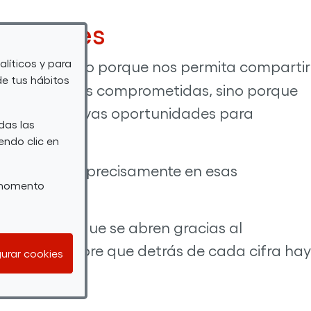
n reales
alíticos y para
rriendo. No solo porque nos permita compartir
de tus hábitos
rganizaciones comprometidas, sino porque
entifiquen nuevas oportunidades para
das las
endo clic en
es
centrada precisamente en esas
r momento
os caminos que se abren gracias al
rdando siempre que detrás de cada cifra hay
urar cookies