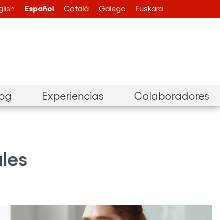
Español
glish
Català
Galego
Euskara
log
Experiencias
Colaboradores
ales