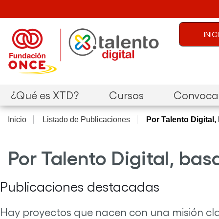
Pasar al contenido principal
Menú de c
INI
Navegación principal
¿Qué es XTD?
Cursos
Convocat
Inicio
Listado de Publicaciones
Por Talento Digital
Por Talento Digital, ba
Publicaciones destacadas
Hay proyectos que nacen con una misión cla