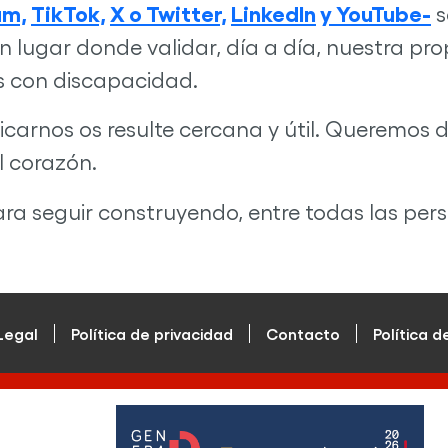
am,
TikTok,
X o Twitter,
LinkedIn
y YouTube-
s
 Un lugar donde validar, día a día, nuestra p
as con discapacidad.
rnos os resulte cercana y útil. Queremos d
el corazón.
ara seguir construyendo, entre todas las per
Legal
Política de privacidad
Contacto
Política d