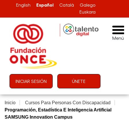
Pasar al contenido principal
Español
English
Català
Galego
Euskara
Menú
Menú de cuenta de usuario
INICIAR SESIÓN
ÚNETE
Inicio
Cursos Para Personas Con Discapacidad
Programación, Estadística E Inteligencia Artificial
SAMSUNG Innovation Campus