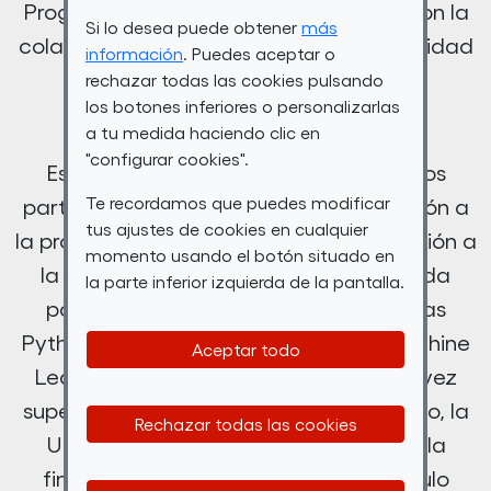
Programación e Inteligencia Artificial con la
Si lo desea puede obtener
más
colaboración de SAMSUNG y la Universidad
información
. Puedes aceptar o
de Málaga (UMA).
rechazar todas las cookies pulsando
los botones inferiores o personalizarlas
a tu medida haciendo clic en
"configurar cookies".
Este itinerario está estructurado en dos
Te recordamos que puedes modificar
partes, una primera parte de Introducción a
tus ajustes de cookies en cualquier
la programación con Python e Introducción a
momento usando el botón situado en
la Estadística (140 horas) y una segunda
la parte inferior izquierda de la pantalla.
parte de Inteligencia Artificial, Librerías
Python, Probabilidad y Estadística, Machine
Aceptar todo
Learning y Deep Learning (218h). Una vez
superado el itinerario formativo con éxito, la
Rechazar todas las cookies
UMA entregará una Certificación de la
finalización de la formación como título