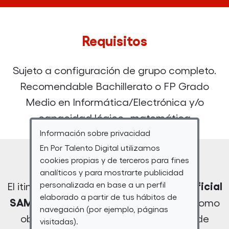
Requisitos
Sujeto a configuración de grupo completo.
Recomendable Bachillerato o FP Grado
Medio en Informática/Electrónica y/o
capacidad lógico- matemática
Información sobre privacidad
En Por Talento Digital utilizamos
Descripción
cookies propias y de terceros para fines
analíticos y para mostrarte publicidad
"Inteligencia Artificial
personalizada en base a un perfil
El itinerario formativo
elaborado a partir de tus hábitos de
SAMSUNG Innovation Campus"
tiene como
navegación (por ejemplo, páginas
objetivo proporcionar conocimientos de
visitadas).