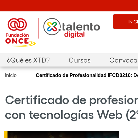
Pasar al contenido principal
Menú de c
INI
Navegación principal
¿Qué es XTD?
Cursos
Convocat
Inicio
Certificado de Profesionalidad IFCD0210: D
Certificado de profesio
con tecnologías Web (2ª