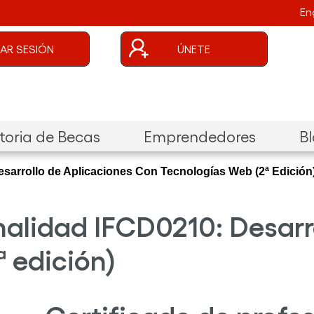
En
uenta de usuario
CIAR SESIÓN
ÚNETE
oria de Becas
Emprendedores
B
esarrollo de Aplicaciones Con Tecnologías Web (2ª Edición
nalidad IFCD0210: Desarr
 edición)