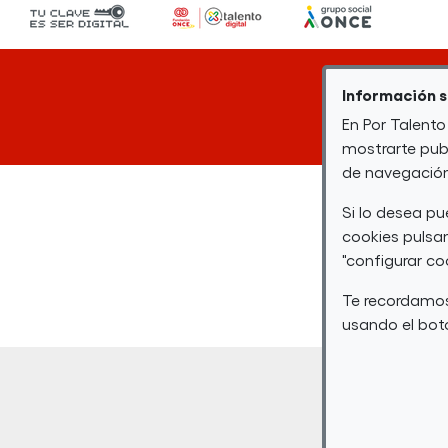
Información 
En Por Talento
mostrarte publ
de navegación 
Si lo desea p
cookies pulsan
"configurar co
Te recordamos
Bach
usando el botó