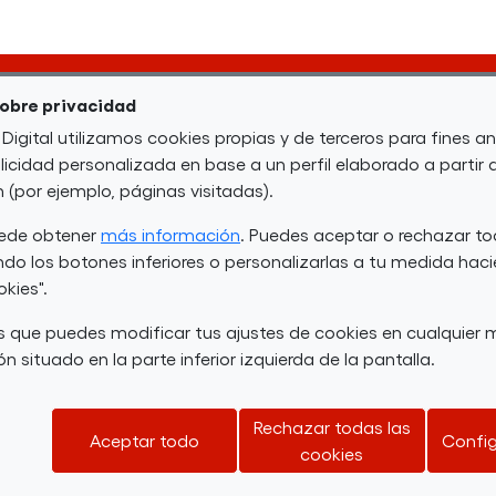
sobre privacidad
El plazo de inscripción ha finalizado
 Digital utilizamos cookies propias y de terceros para fines an
icidad personalizada en base a un perfil elaborado a partir 
(por ejemplo, páginas visitadas).
uede obtener
más información
. Puedes aceptar o rechazar to
Requisitos
do los botones inferiores o personalizarlas a tu medida haci
okies".
 que puedes modificar tus ajustes de cookies en cualquie
illerato o Formación Profesional de Grado Supe
n situado en la parte inferior izquierda de la pantalla.
Descripción
Rechazar todas las
Aceptar todo
Config
cookies