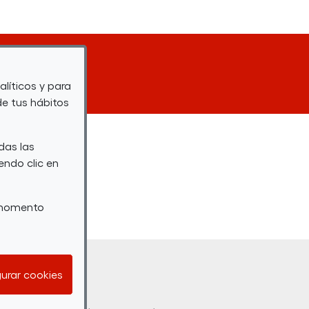
alíticos y para
de tus hábitos
das las
endo clic en
r momento
rior.
urar cookies