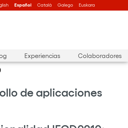
Español
glish
Català
Galego
Euskara
log
Experiencias
Colaboradores
)
ollo de aplicaciones