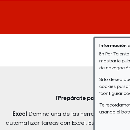
Información 
En Por Talento
mostrarte publ
de navegación 
Si lo desea p
cookies pulsan
"configurar co
¡Prepárate para el futuro 
Te recordamos
usando el botó
Excel
Domina una de las herramientas más p
automatizar tareas con Excel. Este curso te p