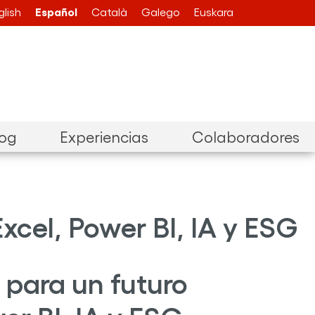
Español
glish
Català
Galego
Euskara
log
Experiencias
Colaboradores
Excel, Power BI, IA y ESG
 para un futuro