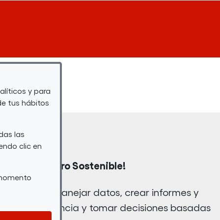
alíticos y para
de tus hábitos
das las
endo clic en
 para un Futuro Sostenible!
r momento
 Aprende a manejar datos, crear informes y
jorar tu eficiencia y tomar decisiones basadas