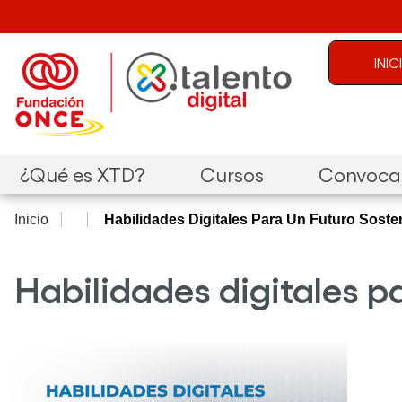
Pasar al contenido principal
Menú de c
INI
Navegación principal
¿Qué es XTD?
Cursos
Convocat
Inicio
Habilidades Digitales Para Un Futuro Sosten
Habilidades digitales pa