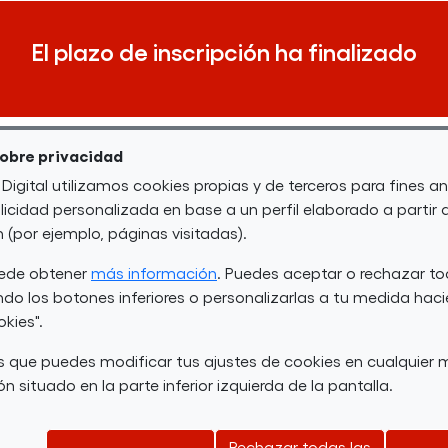
El plazo de inscripción ha finalizado
sobre privacidad
Requisitos
 Digital utilizamos cookies propias y de terceros para fines an
icidad personalizada en base a un perfil elaborado a partir 
(por ejemplo, páginas visitadas).
Descripción
uede obtener
más información
. Puedes aceptar o rechazar to
do los botones inferiores o personalizarlas a tu medida haci
okies".
con nuestra formación en Habilidades Digitales
 que puedes modificar tus ajustes de cookies en cualquie
n situado en la parte inferior izquierda de la pantalla.
oderosas y versátiles en el mundo empresarial.
roporcionará las habilidades necesarias para me
Rechazar todas las