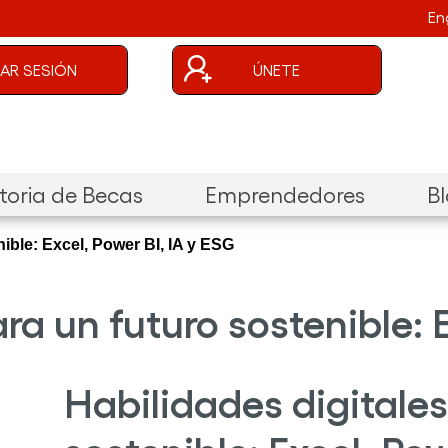
En
uenta de usuario
CIAR SESIÓN
ÚNETE
oria de Becas
Emprendedores
B
ible: Excel, Power BI, IA y ESG
ra un futuro sostenible: 
Habilidades digitales