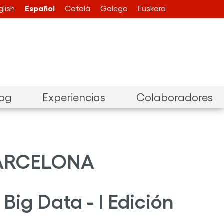
Español
glish
Català
Galego
Euskara
log
Experiencias
Colaboradores
6 BARCELONA
Big Data - I Edición