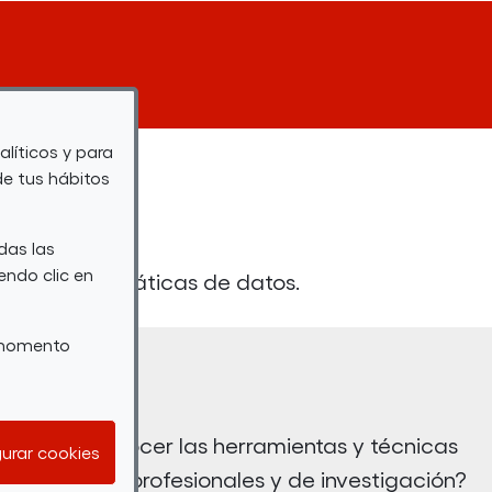
alíticos y para
de tus hábitos
das las
endo clic en
mientas ofimáticas de datos.
r momento
¿Quieres conocer las herramientas y técnicas
urar cookies
tes ámbitos profesionales y de investigación?