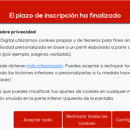
El plazo de inscripción ha finalizado
sobre privacidad
 Digital utilizamos cookies propias y de terceros para fines an
icidad personalizada en base a un perfil elaborado a partir 
Requisitos
(por ejemplo, páginas visitadas).
uede obtener
más información
. Puedes aceptar o rechazar to
do los botones inferiores o personalizarlas a tu medida haci
as con discapacidad con conocimientos en herra
okies".
 que puedes modificar tus ajustes de cookies en cualquie
Descripción
n situado en la parte inferior izquierda de la pantalla.
Rechazar todas las
y extraer valor de grandes volúmenes de datos? 
Aceptar todo
Config
cookies
e interesa aplicar la ciencia de datos a diferen