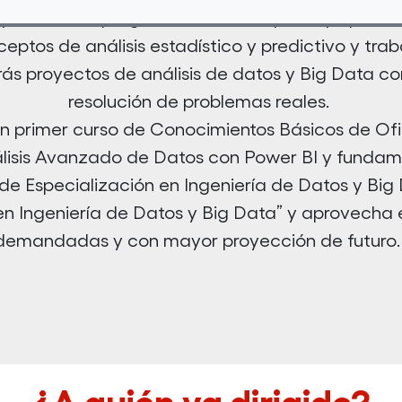
l y Power BI, programación con Python y Spark, e
ptos de análisis estadístico y predictivo y tra
arás proyectos de análisis de datos y Big Data c
resolución de problemas reales.
 un primer curso de Conocimientos Básicos de Ofim
álisis Avanzado de Datos con Power BI y funda
 de Especialización en Ingeniería de Datos y Big
 en Ingeniería de Datos y Big Data” y aprovech
demandadas y con mayor proyección de futuro.
¿A quién va dirigido?