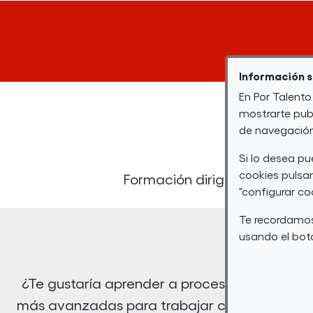
Información 
En Por Talento
mostrarte publ
de navegación 
Si lo desea p
cookies pulsan
Formación dirigida a person
"configurar co
Te recordamos
usando el botó
¿Te gustaría aprender a procesar, analizar 
más avanzadas para trabajar con Big Data? ¿T