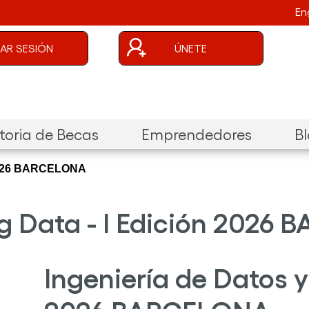
En
uenta de usuario
CIAR SESIÓN
ÚNETE
oria de Becas
Emprendedores
B
n 2026 BARCELONA
ig Data - I Edición 202
Ingeniería de Datos y 