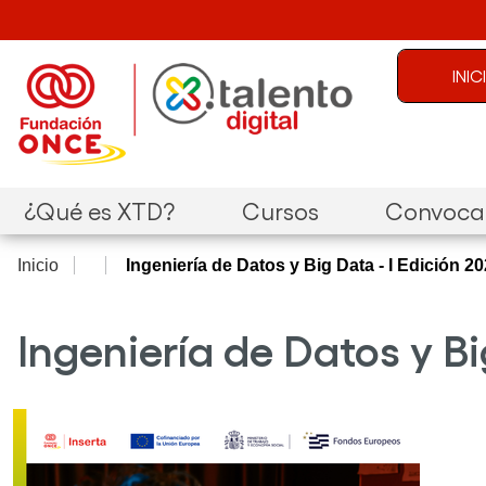
Pasar al contenido principal
Menú de c
INI
Navegación principal
¿Qué es XTD?
Cursos
Convocat
Inicio
Ingeniería de Datos y Big Data - I Edició
Ingeniería de Datos y B