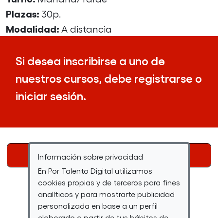
Plazas:
30p.
Modalidad:
A distancia
Si desea inscribirse a uno de
nuestros cursos, debe registrarse o
iniciar sesión.
INICIAR SESIÓN
REGISTRATE
Información sobre privacidad
En Por Talento Digital utilizamos
cookies propias y de terceros para fines
analíticos y para mostrarte publicidad
Requisitos
personalizada en base a un perfil
elaborado a partir de tus hábitos de