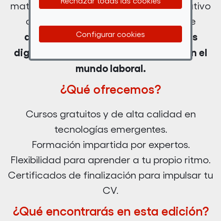
Rechazar todas las cookies
materia, completarás el itinerario formativo
compuesto por 5 Módulos, en los que
Configurar cookies
aprenderás diferentes herramientas
digitales, para poder desenvolverte en el
mundo laboral.
¿Qué ofrecemos?
Cursos gratuitos y de alta calidad en
tecnologías emergentes.
Formación impartida por expertos.
Flexibilidad para aprender a tu propio ritmo.
Certificados de finalización para impulsar tu
CV.
¿Qué encontrarás en esta edición?