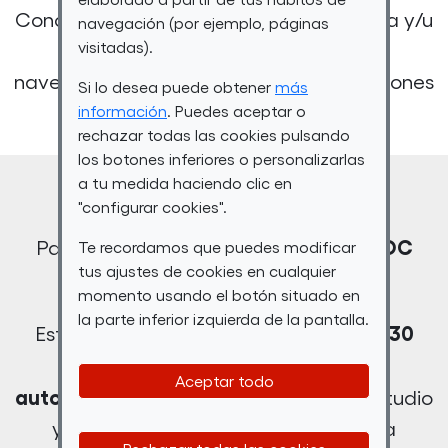
Conocimientos deseables de informática y/u
navegación (por ejemplo, páginas
visitadas).
ofimática nivel usuario, nivel alto de
navegación por Internet, uso de aplicaciones
Si lo desea puede obtener
más
móviles y correo electrónico.
información
. Puedes aceptar o
rechazar todas las cookies pulsando
los botones inferiores o personalizarlas
Descripción
a tu medida haciendo clic en
"configurar cookies".
“MOOC
Participa en la 6ª Convocatoria
Te recordamos que puedes modificar
tus ajustes de cookies en cualquier
Trabajando en Digital”
momento usando el botón situado en
la parte inferior izquierda de la pantalla.
30
Esta formación tiene una duración de
horas
metodología de
y utiliza una
Aceptar todo
autoaprendizaje tutorizado
. Con tu estudio
y el apoyo del tutor/a experto/a en la