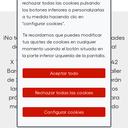
Requisitos
rechazar todas las cookies pulsando
los botones inferiores o personalizarlas
a tu medida haciendo clic en
Descripción
"configurar cookies".
Te recordamos que puedes modificar
¡No te pierdas nuestro taller sobre habilidades
tus ajustes de cookies en cualquier
del futuro y empleabilidad tecnológica!
momento usando el botón situado en
la parte inferior izquierda de la pantalla.
X Talento Digital Barcelona, junto con
42
Barcelona
, te invita a participar en un taller
Aceptar todo
de 2 horas donde descubrirás cuáles serán
las habilidades más demandadas en los
Rechazar todas las cookies
próximos años y cómo desarrollarlas para
mejorar tu empleabilidad en un mercado
Configurar cookies
laboral en transformación.