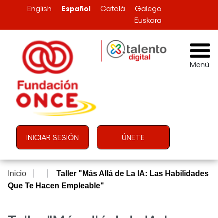
Pasar al contenido principal
Español
English
Català
Galego
Euskara
Menú
Menú de cuenta de usuario
INICIAR SESIÓN
ÚNETE
Inicio
Taller "Más Allá de La IA: Las Habilidades
Que Te Hacen Empleable"