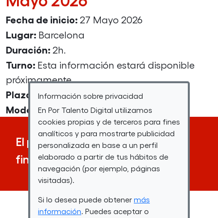
Fecha de inicio:
27 Mayo 2026
Lugar:
Barcelona
Duración:
2h.
Turno:
Esta información estará disponible
próximamente.
Plazas:
60p.
Información sobre privacidad
Modalidad:
Presencial
En Por Talento Digital utilizamos
cookies propias y de terceros para fines
analíticos y para mostrarte publicidad
El plazo de inscripción ha
personalizada en base a un perfil
finalizado
elaborado a partir de tus hábitos de
navegación (por ejemplo, páginas
visitadas).
Si lo desea puede obtener
más
información
. Puedes aceptar o