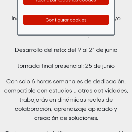
Así se desarrolla la experiencia:
Inscripción abierta desde el 21 de mayo
Configurar cookies
Kick-Off online: 9 de junio
Desarrollo del reto: del 9 al 21 de junio
Jornada final presencial: 25 de junio
Con solo 6 horas semanales de dedicación,
compatible con estudios u otras actividades,
trabajarás en dinámicas reales de
colaboración, aprendizaje aplicado y
creación de soluciones.