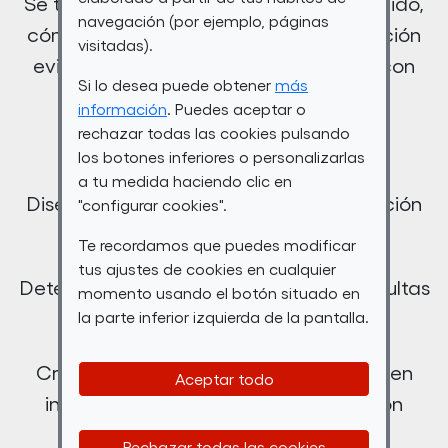
Se trata de cómo afrontas lo desconocido,
navegación (por ejemplo, páginas
cómo piensas cuando no hay una solución
visitadas).
evidente y cómo construyes algo útil con
Si lo desea puede obtener
más
otras personas.
información
. Puedes aceptar o
rechazar todas las cookies pulsando
Trabajarás en retos como:
los botones inferiores o personalizarlas
a tu medida haciendo clic en
Diseñar sistemas que ordenen información
"configurar cookies".
compleja y la conviertan en valor
Te recordamos que puedes modificar
tus ajustes de cookies en cualquier
Detectar errores, patrones y señales ocultas
momento usando el botón situado en
en datos desestructurados
la parte inferior izquierda de la pantalla.
Crear asistentes de decisión basados en
Aceptar todo
inteligencia artificial y automatización
Rechazar todas las cookies