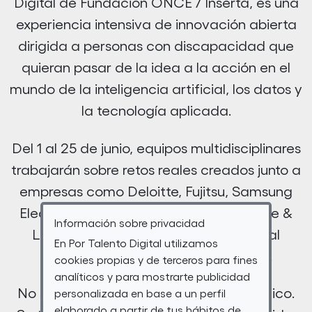
Digital de Fundación ONCE / Inserta, es una
experiencia intensiva de innovación abierta
dirigida a personas con discapacidad que
quieran pasar de la idea a la acción en el
mundo de la inteligencia artificial, los datos y
la tecnología aplicada.
Del 1 al 25 de junio, equipos multidisciplinares
trabajarán sobre retos reales creados junto a
empresas como Deloitte, Fujitsu, Samsung
Electronics o Correos, NTT DATA Europe &
Información sobre privacidad
Latam, utilizando inteligencia artificial
En Por Talento Digital utilizamos
generativa y herramientas digitales.
cookies propias y de terceros para fines
analíticos y para mostrarte publicidad
No se trata de encajar en un perfil técnico.
personalizada en base a un perfil
elaborado a partir de tus hábitos de