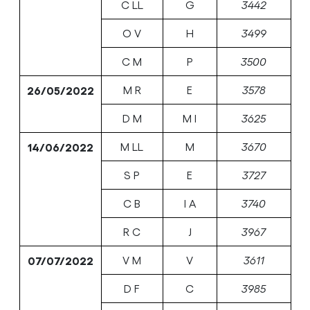
C LL
G
3442
O V
H
3499
C M
P
3500
26/05/2022
M R
E
3578
D M
M I
3625
14/06/2022
M LL
M
3670
S P
E
3727
C B
I A
3740
R C
J
3967
07/07/2022
V M
V
3611
D F
C
3985