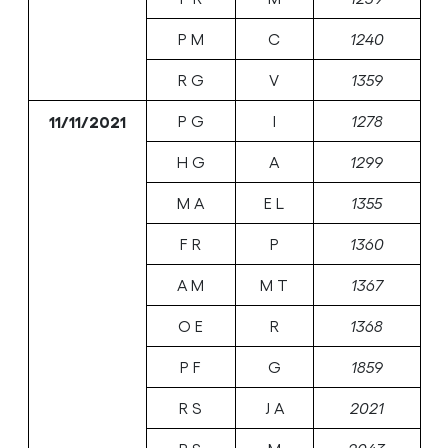
P M
C
1240
R G
V
1359
11/11/2021
P G
I
1278
H G
A
1299
M A
E L
1355
F R
P
1360
A M
M T
1367
O E
R
1368
P F
G
1859
R S
J A
2021