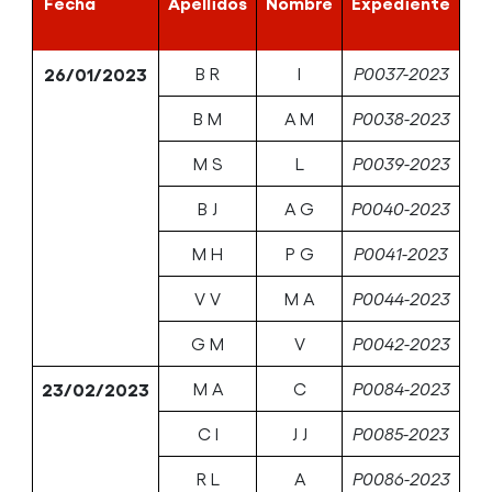
Fecha
Apellidos
Nombre
Expediente
26/01/2023
B R
I
P0037-2023
B M
A M
P0038-2023
M S
L
P0039-2023
B J
A G
P0040-2023
M H
P G
P0041-2023
V V
M A
P0044-2023
G M
V
P0042-2023
23/02/2023
M A
C
P0084-2023
C I
J J
P0085-2023
R L
A
P0086-2023