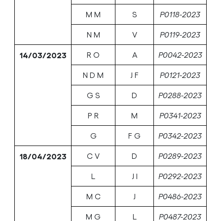
M M
S
P0118-2023
N M
V
P0119-2023
14/03/2023
R O
A
P0042-2023
N D M
J F
P0121-2023
G S
D
P0288-2023
P R
M
P0341-2023
G
F G
P0342-2023
18/04/2023
C V
D
P0289-2023
L
J I
P0292-2023
M C
J
P0486-2023
M G
L
P0487-2023