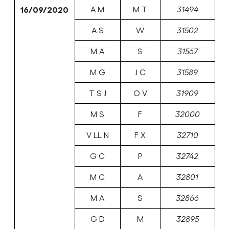
16/09/2020
A M
M T
31494
A S
W
31502
M A
S
31567
M G
J C
31589
T S J
O V
31909
M S
F
32000
V LL N
F X
32710
G C
P
32742
M C
A
32801
M A
S
32866
G D
M
32895