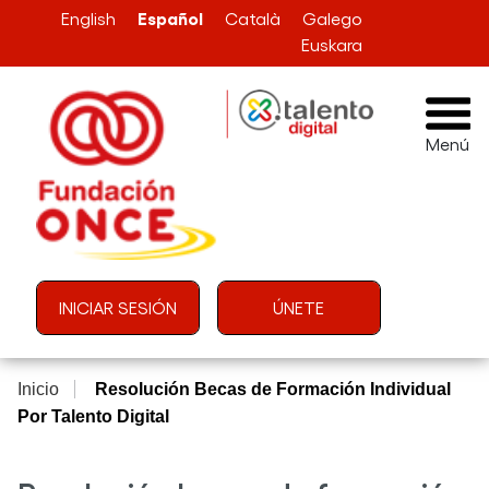
Pasar al contenido principal
Español
English
Català
Galego
Euskara
Menú
Menú de cuenta de usuario
INICIAR SESIÓN
ÚNETE
Inicio
Resolución Becas de Formación Individual
Por Talento Digital