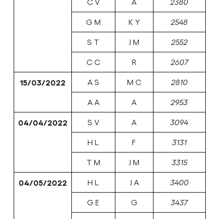
C V
A
2380
G M
K Y
2548
S T
J M
2552
C C
R
2607
15/03/2022
A S
M C
2810
A A
A
2953
04/04/2022
S V
A
3094
H L
F
3131
T M
J M
3315
04/05/2022
H L
J A
3400
G E
G
3437