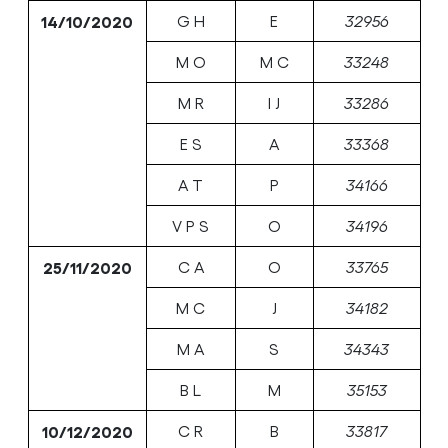
14/10/2020
G H
E
32956
M O
M C
33248
M R
I J
33286
E S
A
33368
A T
P
34166
V P S
O
34196
25/11/2020
C A
O
33765
M C
J
34182
M A
S
34343
B L
M
35153
10/12/2020
C R
B
33817