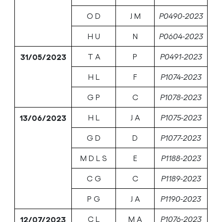
O D
J M
P0490-2023
H U
N
P0604-2023
31/05/2023
T A
P
P0491-2023
H L
F
P1074-2023
G P
C
P1078-2023
13/06/2023
H L
J A
P1075-2023
G D
D
P1077-2023
M D L S
E
P1188-2023
C G
C
P1189-2023
P G
J A
P1190-2023
12/07/2023
C L
M A
P1076-2023