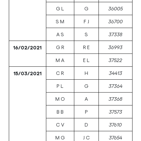
G L
G
36005
S M
F J
36700
A S
S
37338
16/02/2021
G R
R E
36993
M A
E L
37522
15/03/2021
C R
H
34413
P L
G
37364
M O
A
37368
B B
P
37573
C V
D
37610
M G
J C
37654