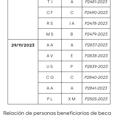
T J
A
P2481-2023
C F
C
P2490-2023
R S
J A
P2478-2023
M S
B
P2479-2023
29/11/2023
A A
A
P2837-2023
A V
E
P2838-2023
U S
P
P2839-2023
C G
C
P2840-2023
A A
A
P2841-2023
P L
X M
P2505-2023
Relación de personas beneficiarias de beca