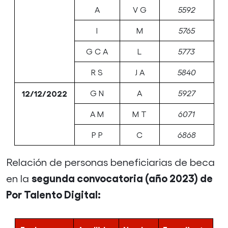
A
V G
5592
I
M
5765
G C A
L
5773
R S
J A
5840
12/12/2022
G N
A
5927
A M
M T
6071
P P
C
6868
Relación de personas beneficiarias de beca
segunda convocatoria (año 2023) de
en la
Por Talento Digital: