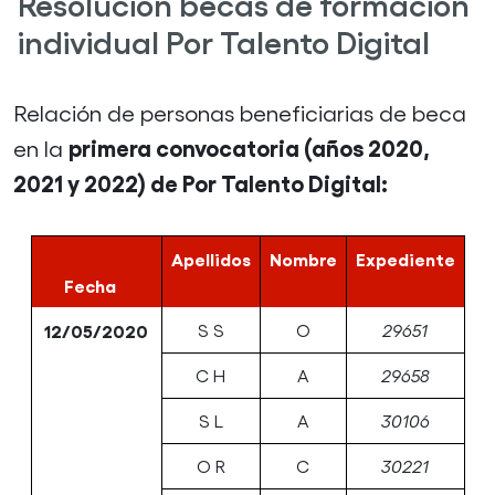
Resolución becas de formación
individual Por Talento Digital
Relación de personas beneficiarias de beca
primera convocatoria (años 2020,
en la
2021 y 2022) de Por Talento Digital:
Apellidos
Nombre
Expediente
Fecha
12/05/2020
S S
O
29651
C H
A
29658
S L
A
30106
O R
C
30221