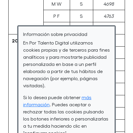
M W
S
4698
P F
S
4763
O M
J M
5114
Información sobre privacidad
20/10/2022
G E
L D
3802
En Por Talento Digital utilizamos
cookies propias y de terceros para fines
R G
T
4536
analíticos y para mostrarte publicidad
personalizada en base a un perfil
H R
S
4734
elaborado a partir de tus hábitos de
AA
A
4766
navegación (por ejemplo, páginas
visitadas).
G Y
V T
5056
Si lo desea puede obtener
más
G G
V
5100
información
. Puedes aceptar o
rechazar todas las cookies pulsando
G M
M
5101
los botones inferiores o personalizarlas
H G
A
5134
a tu medida haciendo clic en
"configurar cookies".