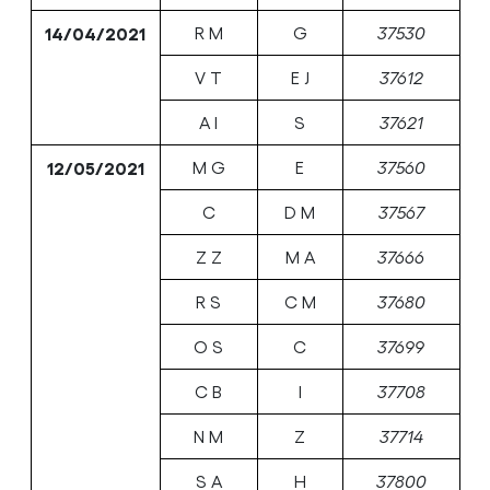
14/04/2021
R M
G
37530
V T
E J
37612
A I
S
37621
12/05/2021
M G
E
37560
C
D M
37567
Z Z
M A
37666
R S
C M
37680
O S
C
37699
C B
I
37708
N M
Z
37714
S A
H
37800