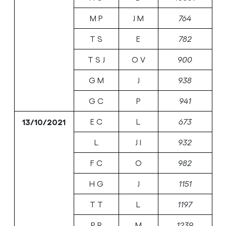
M P
J M
764
T S
E
782
T S J
O V
900
G M
J
938
G C
P
941
13/10/2021
E C
L
673
L
J I
932
F C
O
982
H G
J
1151
T T
L
1197
P R
M
1239