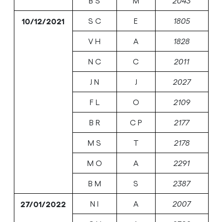
B S
M
2043
10/12/2021
S C
E
1805
V H
A
1828
N C
C
2011
J N
J
2027
F L
O
2109
B R
C P
2177
M S
T
2178
M O
A
2291
B M
S
2387
27/01/2022
N I
A
2007