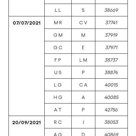
L L
S
38669
07/07/2021
M R
C V
37741
G M
M
37919
G C
E
37971
F P
L M
38737
U S
P
38874
L G
C A
40015
H G
A
40085
A T
P
42756
20/09/2021
R C
J
38053
A G
D
40869