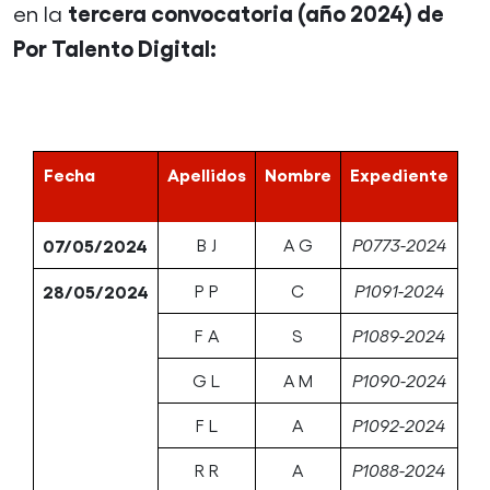
tercera convocatoria (año 2024) de
en la
Por Talento Digital:
Fecha
Apellidos
Nombre
Expediente
07/05/2024
B J
A G
P0773-2024
28/05/2024
P P
C
P1091-2024
F A
S
P1089-2024
G L
A M
P1090-2024
F L
A
P1092-2024
R R
A
P1088-2024