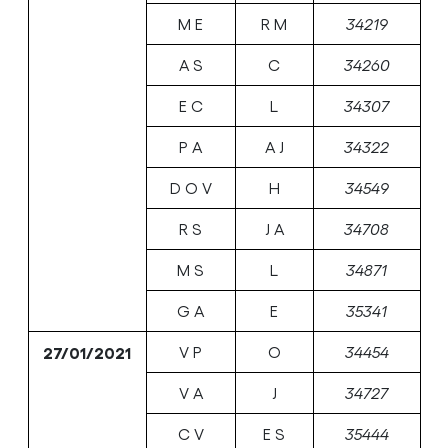
M E
R M
34219
A S
C
34260
E C
L
34307
P A
A J
34322
D O V
H
34549
R S
J A
34708
M S
L
34871
G A
E
35341
27/01/2021
V P
O
34454
V A
J
34727
C V
E S
35444