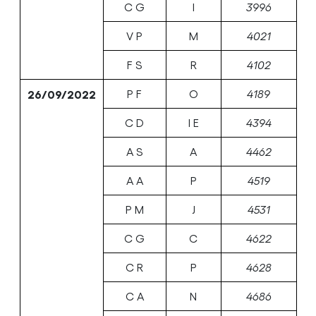
C G
I
3996
V P
M
4021
F S
R
4102
26/09/2022
P F
O
4189
C D
I E
4394
A S
A
4462
A A
P
4519
P M
J
4531
C G
C
4622
C R
P
4628
C A
N
4686