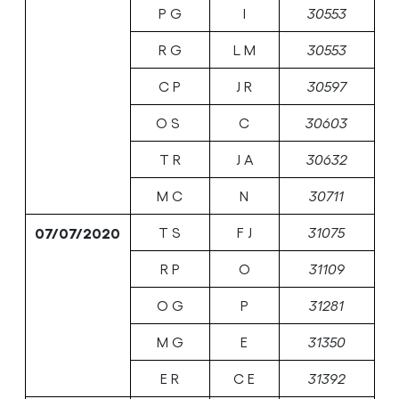
P G
I
30553
R G
L M
30553
C P
J R
30597
O S
C
30603
T R
J A
30632
M C
N
30711
07/07/2020
T S
F J
31075
R P
O
31109
O G
P
31281
M G
E
31350
E R
C E
31392