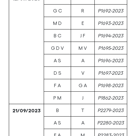
G C
R
P1692-2023
M D
E
P1693-2023
B C
J F
P1694-2023
G D V
M V
P1695-2023
A S
A
P1696-2023
D S
V
P1697-2023
F A
G A
P1698-2023
P M
J
P1862-2023
21/09/2023
B
T
P2279-2023
A S
A
P2280-2023
E A
M
P2283-2023