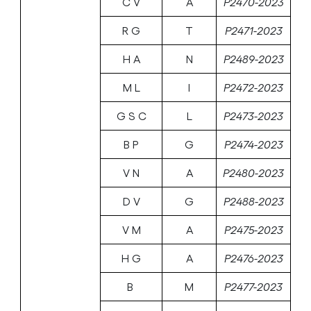
C V
A
P2470-2023
R G
T
P2471-2023
H A
N
P2489-2023
M L
I
P2472-2023
G S C
L
P2473-2023
B P
G
P2474-2023
V N
A
P2480-2023
D V
G
P2488-2023
V M
A
P2475-2023
H G
A
P2476-2023
B
M
P2477-2023