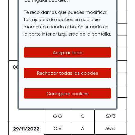
A M
W
5154
Te recordamos que puedes modificar
B M
S
5253
tus ajustes de cookies en cualquier
momento usando el botón situado en
B M
M
5324
la parte inferior izquierda de la pantalla.
D V
G
5345
Aceptar todo
F S
A
5557
08/11/2022
S G
C
5320
Rechazar todas las cookies
C P
J A
5536
U S
P
5576
Configurar cookies
B T
I
5615
G G
O
5813
29/11/2022
C V
A
5556