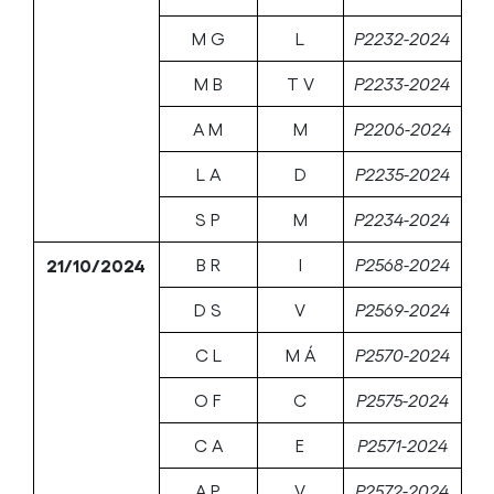
M G
L
P2232-2024
M B
T V
P2233-2024
A M
M
P2206-2024
L A
D
P2235-2024
S P
M
P2234-2024
21/10/2024
B R
I
P2568-2024
D S
V
P2569-2024
C L
M Á
P2570-2024
O F
C
P2575-2024
C A
E
P2571-2024
A P
V
P2572-2024