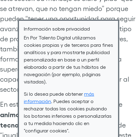
se atrevan, que no tengan miedo” porque
pueden “tener una oportunidad para seguir
avanzando”. Además, señala que este tipo
Información sobre privacidad
En Por Talento Digital utilizamos
de profesiones no son solo para hombres,
cookies propias y de terceros para fines
también es para las mujeres. Para ella,
analíticos y para mostrarte publicidad
formarse en tecnología es una vía para
personalizada en base a un perfil
elaborado a partir de tus hábitos de
superar las barreras y demostrar la
navegación (por ejemplo, páginas
capacidad de las mujeres para aportar al
visitadas).
sector.
Si lo desea puede obtener
más
información
. Puedes aceptar o
En esta misma línea, Ana Sara Lafuente
rechazar todas las cookies pulsando
anima a las mujeres a formarse en
los botones inferiores o personalizarlas
a tu medida haciendo clic en
tecnología
, un espacio que considera de
"configurar cookies".
“igualdad real”. Ella manifiesta que en este