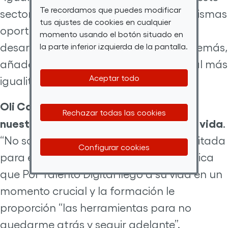
Te recordamos que puedes modificar
sector las mujeres pueden “tener las mismas
tus ajustes de cookies en cualquier
oportunidades que los hombres y
momento usando el botón situado en
desarrollar nuestras capacidades”. Además,
la parte inferior izquierda de la pantalla.
añade que alcanzar un sistema laboral más
Aceptar todo
igualitario es “mejor para todos”.
Oli Carmen es otro ejemplo
de cómo
Rechazar todas las cookies
nuestros cursos
te pueden cambiar la vida
.
“No sabía nada y hoy me siento capacitada
Configurar cookies
para empezar a trabajar”, afirma. Explica
que Por Talento Digital llegó a su vida en un
momento crucial y la formación le
proporción “las herramientas para no
quedarme atrás y seguir adelante”.