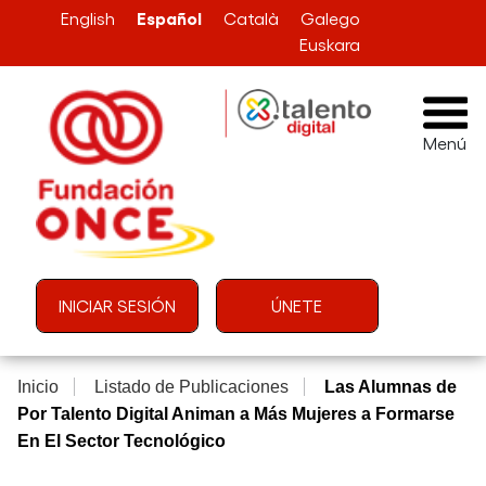
Pasar al contenido principal
Español
English
Català
Galego
Euskara
Menú
Menú de cuenta de usuario
INICIAR SESIÓN
ÚNETE
Inicio
Listado de Publicaciones
Las Alumnas de
Por Talento Digital Animan a Más Mujeres a Formarse
En El Sector Tecnológico