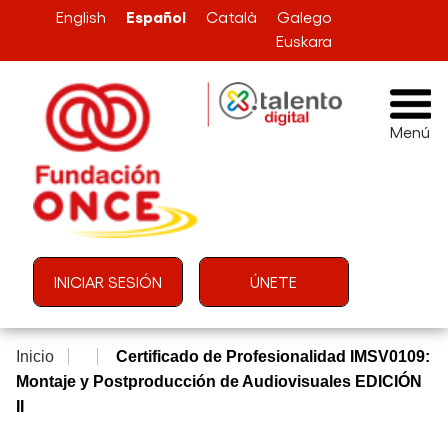
Pasar al contenido principal
Español
English
Català
Galego
Euskara
Menú
Menú de cuenta de usuario
INICIAR SESIÓN
ÚNETE
Inicio
Certificado de Profesionalidad IMSV0109:
Montaje y Postproducción de Audiovisuales EDICIÓN
II