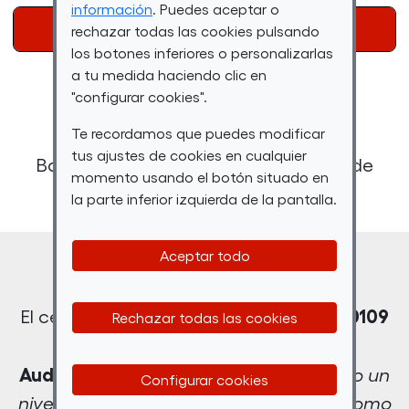
información
. Puedes aceptar o
INICIAR SESIÓN
REGISTRATE
rechazar todas las cookies pulsando
los botones inferiores o personalizarlas
a tu medida haciendo clic en
"configurar cookies".
Requisitos
Te recordamos que puedes modificar
tus ajustes de cookies en cualquier
Bachillerato o Formación Profesional de
momento usando el botón situado en
Grado Superior (Nivel 3)
la parte inferior izquierda de la pantalla.
Aceptar todo
Descripción
IMSV0109
El certificado de profesionalidad
Rechazar todas las cookies
“Montaje y Postproducción de
Audiovisuales”
(
Recuerda: es necesario un
Configurar cookies
nivel 3 de cualificación o Bachillerato como