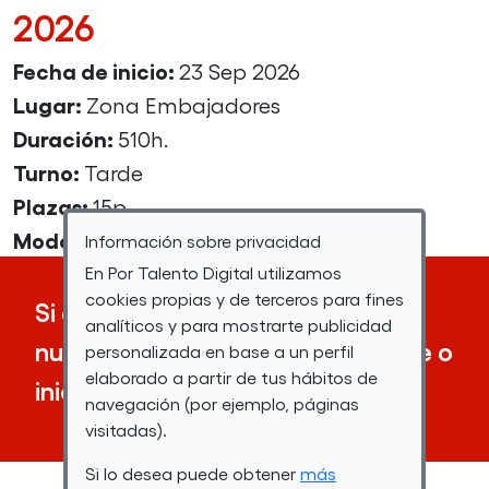
2026
Fecha de inicio:
23 Sep 2026
Lugar:
Zona Embajadores
Duración:
510h.
Turno:
Tarde
Plazas:
15p.
Modalidad:
Presencial
Información sobre privacidad
En Por Talento Digital utilizamos
cookies propias y de terceros para fines
Si desea inscribirse a uno de
analíticos y para mostrarte publicidad
nuestros cursos, debe registrarse o
personalizada en base a un perfil
elaborado a partir de tus hábitos de
iniciar sesión.
navegación (por ejemplo, páginas
visitadas).
Si lo desea puede obtener
más