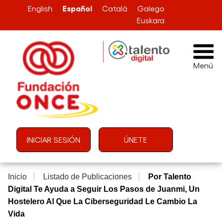
Pasar al contenido principal
Español
English
Català
Galego
Euskara
Menú
Menú de cuenta de usuario
INICIAR SESIÓN
ÚNETE
Inicio
Listado de Publicaciones
Por Talento
Digital Te Ayuda a Seguir Los Pasos de Juanmi, Un
Hostelero Al Que La Ciberseguridad Le Cambio La
Vida