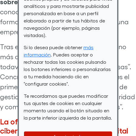
sobre ciberseguridad
. Gracias a los
analíticos y para mostrarte publicidad
conocimientos que adquirió durante la
personalizada en base a un perfil
elaborado a partir de tus hábitos de
formación pudo encontrar trabajo en una
navegación (por ejemplo, páginas
empresa del sector.
visitadas).
Tras este periplo, se ha convertido en uno
Si lo desea puede obtener
más
información
. Puedes aceptar o
más dentro de la compañía y dice que
rechazar todas las cookies pulsando
todavía está “aprendiendo muchas cosas”.
los botones inferiores o personalizarlas
Concretamente ocupa el nivel L1, que es el
a tu medida haciendo clic en
"configurar cookies".
primer filtro de amenazas. Se encarga de
gestionar incidencias, brechas de seguridad
Te recordamos que puedes modificar
tus ajustes de cookies en cualquier
y combatir lo que Juanmi llama “bichos”.
momento usando el botón situado en
la parte inferior izquierda de la pantalla.
La oferta para formarse en
ciberseguridad de Por Talento Digital