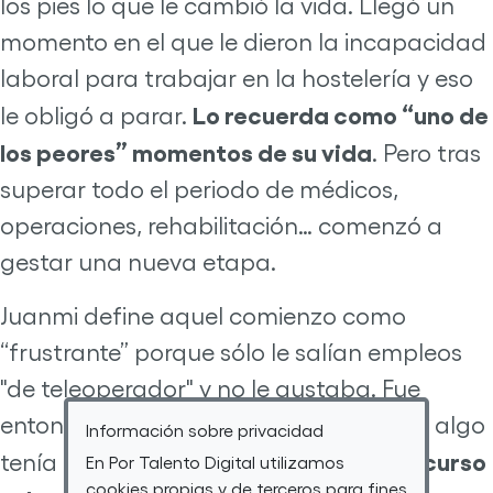
los pies lo que le cambió la vida. Llegó un
momento en el que le dieron la incapacidad
laboral para trabajar en la hostelería y eso
Lo recuerda como “uno de
le obligó a parar.
los peores” momentos de su vida
. Pero tras
superar todo el periodo de médicos,
operaciones, rehabilitación… comenzó a
gestar una nueva etapa.
Juanmi define aquel comienzo como
“frustrante” porque sólo le salían empleos
"de teleoperador" y no le gustaba. Fue
entonces cuando se dio cuenta de que algo
Información sobre privacidad
decidió hacer un curso
tenía que cambiar y
En Por Talento Digital utilizamos
cookies propias y de terceros para fines