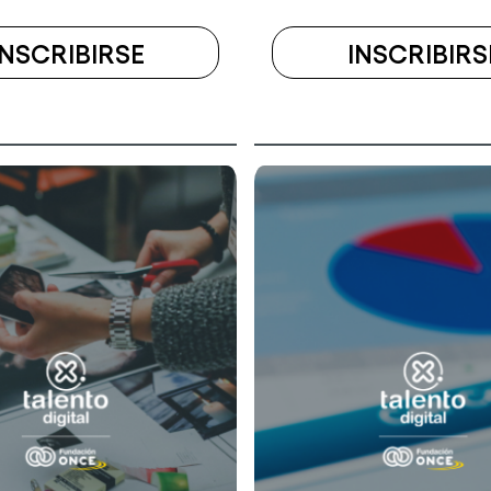
INSCRIBIRSE
INSCRIBIRS
A
EL
CURSO
ESCUELA
VIRTUAL
DE
CLOUD
(6ª
EDICIÓN)