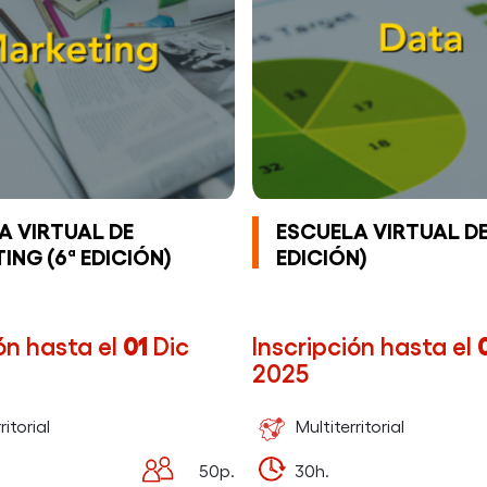
A VIRTUAL DE
ESCUELA VIRTUAL DE
ING (6ª EDICIÓN)
EDICIÓN)
ón hasta el
01
Dic
Inscripción hasta el
2025
ritorial
Multiterritorial
50p.
30h.