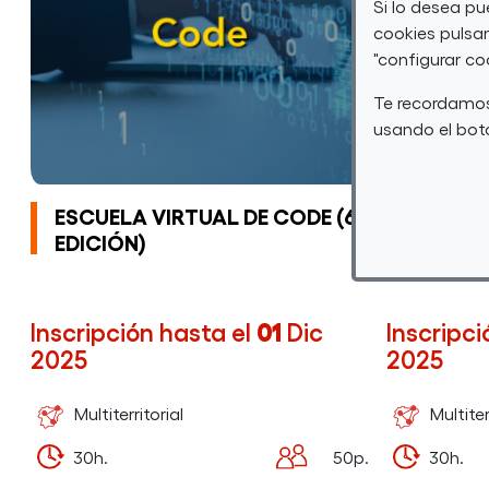
Si lo desea p
cookies pulsan
"configurar co
Te recordamos
usando el botó
ESCUELA VIRTUAL DE CODE (6ª
ESCUEL
EDICIÓN)
(6ª EDI
Inscripción hasta el
01
Dic
Inscripci
2025
2025
Multiterritorial
Multiter
30h.
50p.
30h.