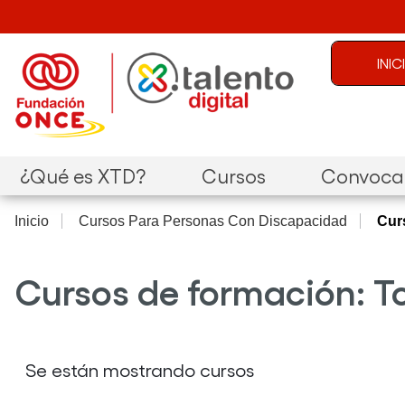
Pasar al contenido principal
Menú de c
INI
Navegación principal
¿Qué es XTD?
Cursos
Convocat
Inicio
Cursos Para Personas Con Discapacidad
Curs
Cursos de formación: T
Se están mostrando cursos