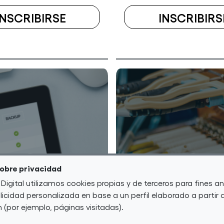
INSCRIBIRSE
INSCRIBIRS
A
EL
CURSO
ESCUELA
VIRTUAL
DE
FUNDAMENTALS
(7ª
EDICIÓN)
sobre privacidad
 Digital utilizamos cookies propias y de terceros para fines an
icidad personalizada en base a un perfil elaborado a partir 
(por ejemplo, páginas visitadas).