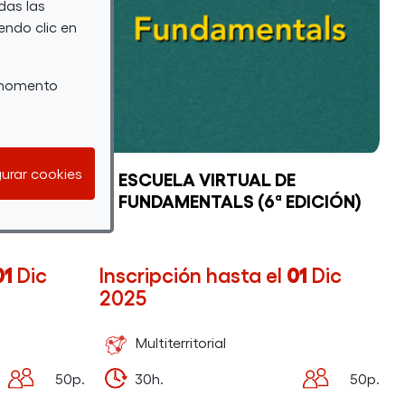
das las
endo clic en
r momento
urar cookies
ESCUELA VIRTUAL DE
FUNDAMENTALS (6ª EDICIÓN)
ICOS EN
01
Dic
Inscripción hasta el
01
Dic
2025
Multiterritorial
50p.
30h.
50p.