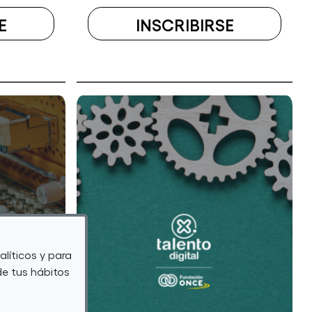
E
INSCRIBIRSE
A
A
EL
EL
CURSO
CURSO
IA
ESCUELA
EN
VIRTUAL
ACCIÓN
DE
CON
DESIGN
MICROSOFT
&
Y
MULTIME
FOUNDERZ
(6ª
alíticos y para
de tus hábitos
EDICIÓN)