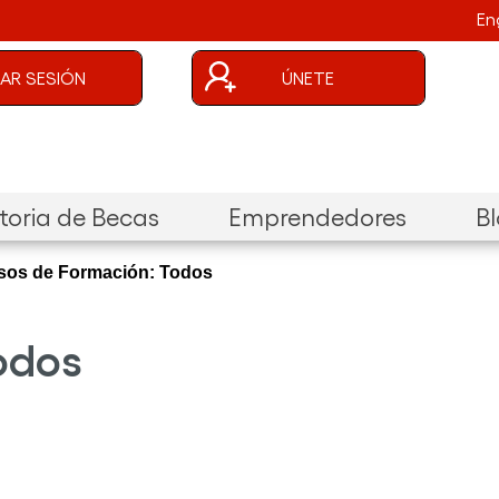
En
uenta de usuario
CIAR SESIÓN
ÚNETE
oria de Becas
Emprendedores
B
os de Formación: Todos
odos