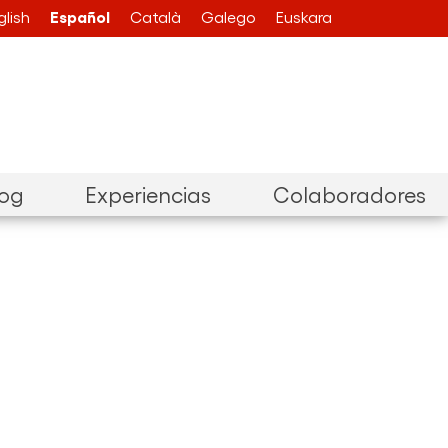
Español
glish
Català
Galego
Euskara
log
Experiencias
Colaboradores