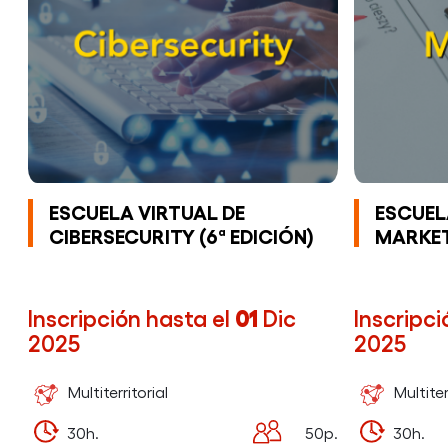
ESCUELA VIRTUAL DE
ESCUEL
CIBERSECURITY (6ª EDICIÓN)
MARKET
Inscripción hasta el
01
Dic
Inscripci
2025
2025
Multiterritorial
Multiter
30h.
50p.
30h.