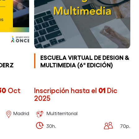
ESCUELA VIRTUAL DE DESIGN &
DERZ
MULTIMEDIA (6ª EDICIÓN)
30
Oct
Inscripción hasta el
01
Dic
2025
Madrid
Multiterritorial
30h.
70p.