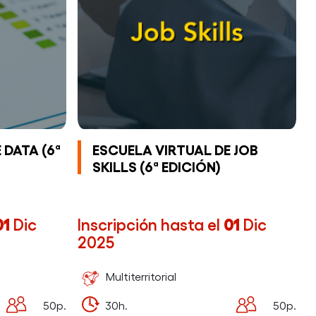
(6ª
EDICIÓN)
 DATA (6ª
ESCUELA VIRTUAL DE JOB
SKILLS (6ª EDICIÓN)
01
Dic
Inscripción hasta el
01
Dic
2025
Multiterritorial
50p.
30h.
50p.