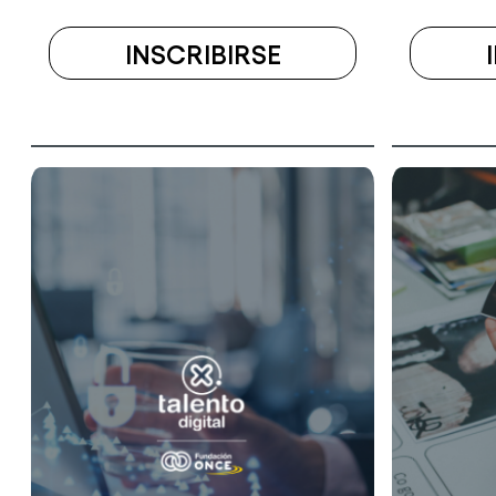
INSCRIBIRSE
A
EL
CURSO
ESCUELA
VIRTUAL
DE
CODE
(6ª
EDICIÓN)