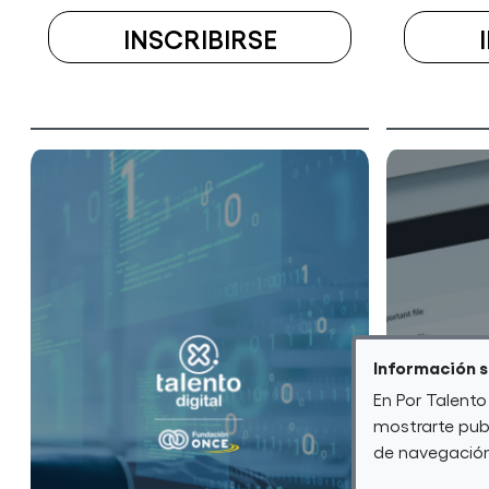
INSCRIBIRSE
A
EL
CURSO
ESCUELA
VIRTUAL
DE
CIBERSECURITY
(7ª
EDICIÓN)
Información 
En Por Talento
mostrarte publ
de navegación 