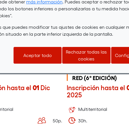
uede obtener
más información
. Puedes aceptar o rechazar to
do los botones inferiores o personalizarlas a tu medida haci
okies".
 que puedes modificar tus ajustes de cookies en cualquie
n situado en la parte inferior izquierda de la pantalla.
Rechazar todas las
Aceptar todo
Config
A VIRTUAL DE CLOUD
ESCUELA VIRTUAL DE
cookies
CIÓN)
ADMINISTRACIÓN DE
SISTEMAS INFORMÁT
RED (6ª EDICIÓN)
ón hasta el
01
Dic
Inscripción hasta el
2025
ritorial
Multiterritorial
50p.
30h.