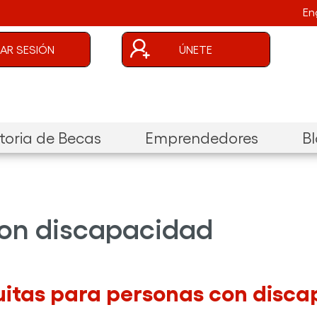
En
uenta de usuario
CIAR SESIÓN
ÚNETE
oria de Becas
Emprendedores
B
con discapacidad
uitas para personas con disca