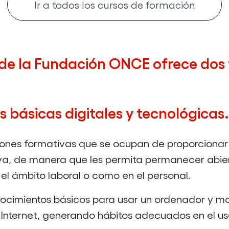
3
Ir a todos los cursos de formación
(MF0493_3):
IMPLANTACIÓN
DE
 de la Fundación ONCE ofrece dos 
APLICACIONES
WEB
EN
básicas digitales y tecnológicas.
EL
ENTORNO
iones formativas que se ocupan de proporcionar
DE
iva, de manera que les permita permanecer abie
INTERNET,
 el ámbito laboral o como en el personal.
INTRANET
onocimientos básicos para usar un ordenador y m
Y
 Internet, generando hábitos adecuados en el u
EXTRANET