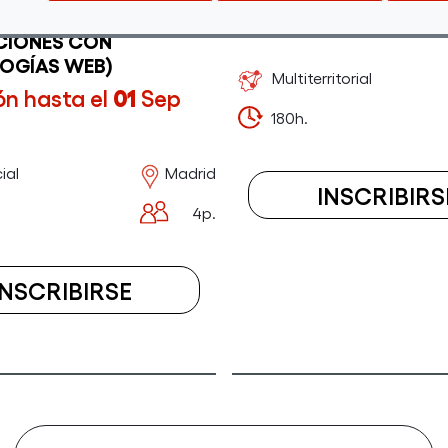
Inscripción hasta el
10: DESARROLLO DE
2026
CIONES CON
OGÍAS WEB)
Multiterritorial
ón hasta el
01
Sep
180h.
ial
Madrid
INSCRIBIRS
4p.
INSCRIBIRSE
A
EL
CURSO
MÓDULO