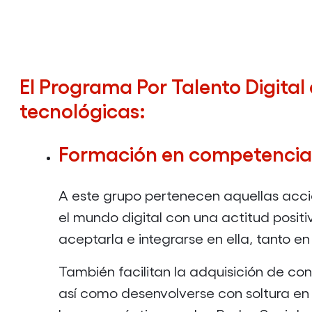
VII
EDICIÓN
2026
BARCELONA
El Programa Por Talento Digital
tecnológicas:
Formación en competencias 
A este grupo pertenecen aquellas acc
el mundo digital con una actitud posit
aceptarla e integrarse en ella, tanto en
También facilitan la adquisición de c
así como desenvolverse con soltura en