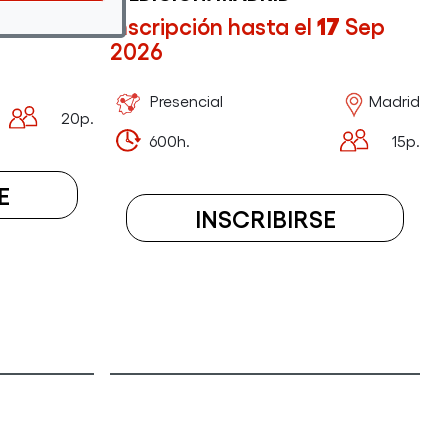
14
Sep
Inscripción hasta el
17
Sep
2026
Presencial
Madrid
20p.
600h.
15p.
E
INSCRIBIRSE
A
A
EL
EL
CURSO
CURSO
ASESORAMIENTO
CERTIFI
ENERGÉTICO
DE
PROFESI