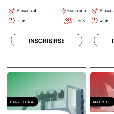
Presencial
Barcelona
Presenc
150h.
20p.
410h.
INSCRIBIRSE
A
EL
CURSO
ESPECIALIZACIÓ
EN
PROGRAMACIÓ
BACK-
END