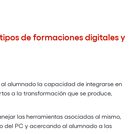
IFCT0209:
SISTEMAS
MICROIN
II
tipos de formaciones digitales y
EDICIÓN.
MADRID
 al alumnado la capacidad de integrarse en
rtos a la transformación que se produce,
anejar las herramientas asociadas al mismo,
so del PC y acercando al alumnado a las