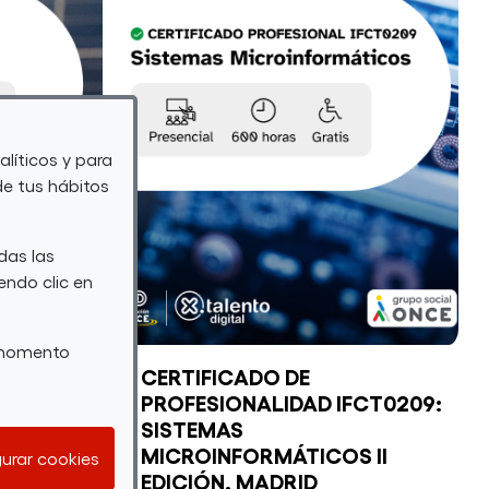
Y
Y
VALORAC
POSTPRODUCCIÓN
DE
DE
RESIDUO
AUDIOVISUALES
Y
alíticos y para
EDICIÓN
BATERÍAS
de tus hábitos
II
das las
endo clic en
r momento
ERGÉTICO
CERTIFICADO DE
PROFESIONALIDAD IFCT0209:
SISTEMAS
MICROINFORMÁTICOS II
urar cookies
EDICIÓN. MADRID