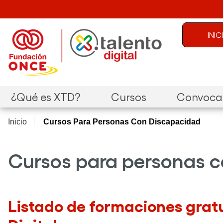
Pasar al contenido principal
Menú de c
INI
Navegación principal
¿Qué es XTD?
Cursos
Convocat
Inicio
Cursos Para Personas Con Discapacidad
Cursos para personas 
Listado de formaciones grat