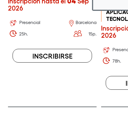
Inscripción hasta el
04
Sep
(IFCD02
2026
APLICA
TECNOL
Presencial
Barcelona
Inscripci
2026
25h.
15p.
Presenc
INSCRIBIRSE
78h.
A
EL
CURSO
TALLER
VOCACIONAL
ROBÓTICA
-