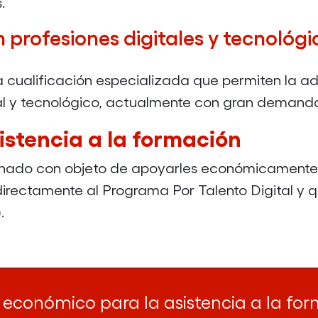
.
(IFCD0210:
profesiones digitales y tecnológi
DESARROLLO
DE
 cualificación especializada que permiten la ad
APLICACIONES
ital y tecnológico, actualmente con gran demand
CON
TECNOLOGÍAS
stencia a la formación
WEB)
do con objeto de apoyarles económicamente e
 directamente al Programa Por Talento Digital y
.
económico para la asistencia a la fo