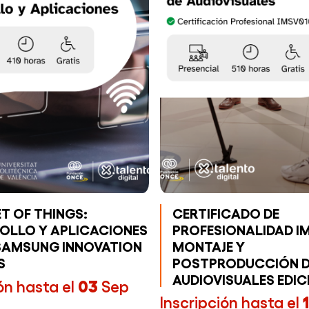
T OF THINGS:
CERTIFICADO DE
OLLO Y APLICACIONES
PROFESIONALIDAD IM
 SAMSUNG INNOVATION
MONTAJE Y
S
POSTPRODUCCIÓN D
AUDIOVISUALES EDICI
ón hasta el
03
Sep
Inscripción hasta el