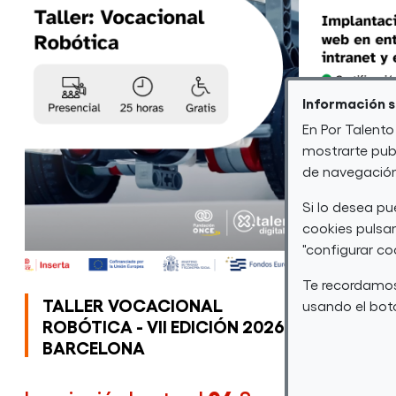
Información 
En Por Talento
mostrarte publ
de navegación 
Si lo desea p
cookies pulsan
"configurar co
Te recordamos
TALLER VOCACIONAL
MÓDULO
usando el botó
ROBÓTICA - VII EDICIÓN 2026
IMPLAN
BARCELONA
APLICAC
ENTORNO
INTRAN