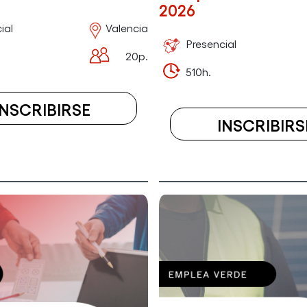
2026
ial
Valencia
Presencial
20p.
510h.
INSCRIBIRSE
INSCRIBIRS
A
EL
CURSO
N
INTERNET
OF
N
THINGS:
DESARROLLO
Y