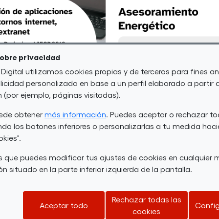
APLICACIONES
–
UPV-
SAMSUNG
sobre privacidad
INNOVATION
 Digital utilizamos cookies propias y de terceros para fines an
CAMPUS
icidad personalizada en base a un perfil elaborado a partir 
(por ejemplo, páginas visitadas).
uede obtener
más información
. Puedes aceptar o rechazar to
do los botones inferiores o personalizarlas a tu medida haci
okies".
 que puedes modificar tus ajustes de cookies en cualquie
 3 (MF0493_3):
ASESORAMIENTO EN
n situado en la parte inferior izquierda de la pantalla.
TACIÓN DE
IONES WEB EN EL
Rechazar todas las
 DE INTERNET,
Aceptar todo
Config
cookies
ET Y EXTRANET