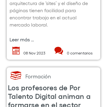
arquitectura de ‘sites’ y el diseño de
páginas tienen facilidad para
encontrar trabajo en el actual
mercado laboral.
Leer más ...
sobre
la
08 Nov 2023
0 comentarios
publicación
Trabaja
en
desarrollo
Formación
web
Los profesores de Por
gracias
Talento Digital animan a
a
formarse en el sector
Por