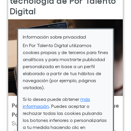
a
Digital
más
mujeres
a
Información sobre privacidad
formarse
En Por Talento Digital utilizamos
en
cookies propias y de terceros para fines
analíticos y para mostrarte publicidad
tecnología
personalizada en base a un perfil
elaborado a partir de tus hábitos de
navegación (por ejemplo, páginas
visitadas).
Si lo desea puede obtener
más
Pedro es uno de esos alumnos a los que
información
. Puedes aceptar o
rechazar todas las cookies pulsando
Por Talento Digital le cambió la vida
.
los botones inferiores o personalizarlas
Su historia demuestra la importancia
a tu medida haciendo clic en