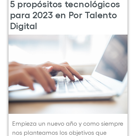
5 propósitos tecnológicos
la
para 2023 en Por Talento
formación
Digital
en
ciberseguridad
en
pleno
auge
de
empleo
en
el
sector
Empieza un nuevo año y como siempre
nos planteamos los objetivos que