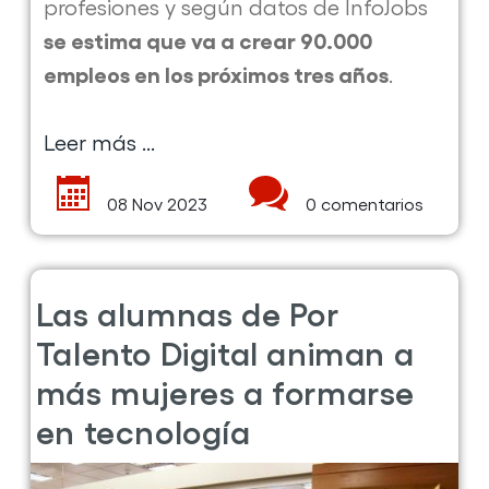
profesiones y según datos de InfoJobs
se estima que va a crear 90.000
empleos en los próximos tres años
.
Leer más ...
sobre
la
08 Nov 2023
0 comentarios
publicación
Por
Talento
Las alumnas de Por
Digital
te
Talento Digital animan a
forma
más mujeres a formarse
en
en tecnología
inteligencia
artificial,