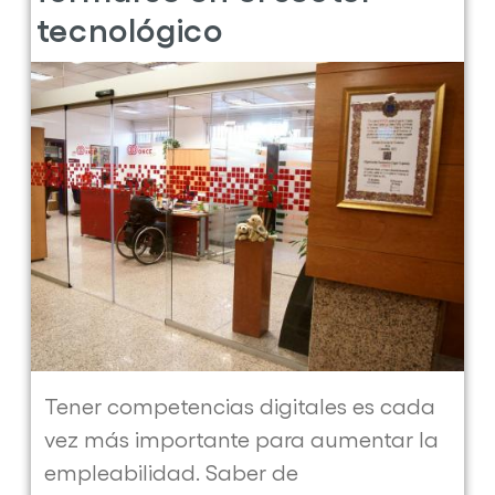
Talento
tecnológico
Digital,
una
especialidad
clave
para
las
empresas
Tener competencias digitales es cada
vez más importante para aumentar la
empleabilidad. Saber de