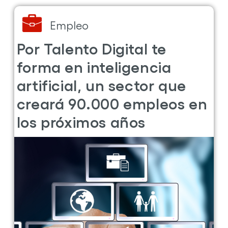
profesores
de
Empleo
Por
Por Talento Digital te
Talento
forma en inteligencia
Digital
artificial, un sector que
animan
a
creará 90.000 empleos en
formarse
los próximos años
en
el
sector
tecnológico