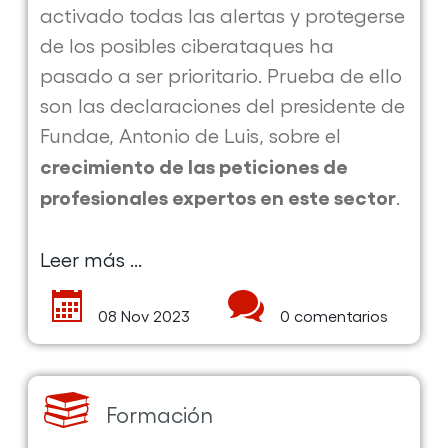
activado todas las alertas y protegerse
de los posibles ciberataques ha
pasado a ser prioritario. Prueba de ello
son las declaraciones del presidente de
Fundae, Antonio de Luis, sobre el
crecimiento de las peticiones de
profesionales expertos en este sector
.
Leer más ...
sobre
la
08 Nov 2023
0 comentarios
publicación
Por
Talento
Digital
Formación
impulsa