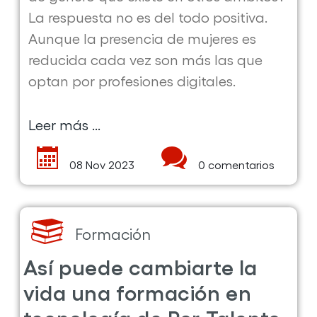
La respuesta no es del todo positiva.
Aunque la presencia de mujeres es
reducida cada vez son más las que
optan por profesiones digitales.
Leer más ...
sobre
la
08 Nov 2023
0 comentarios
publicación
Las
alumnas
de
Formación
Por
Así puede cambiarte la
Talento
vida una formación en
Digital
tecnología de Por Talento
animan