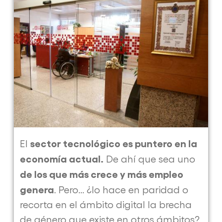
un
sector
que
creará
90.000
empleos
en
los
próximos
años
sector tecnológico es puntero en la
El
economía actual.
De ahí que sea uno
de los que más crece y más empleo
genera
. Pero... ¿lo hace en paridad o
recorta en el ámbito digital la brecha
de género que existe en otros ámbitos?