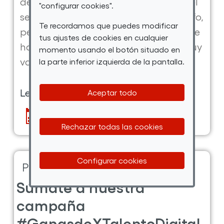
de formarse para poder trabajar en el
"configurar cookies".
sector tecnológico. Pedro era fotógrafo,
Te recordamos que puedes modificar
pero gracias al curso Java Full Stack se
tus ajustes de cookies en cualquier
ha convertido en un programador muy
momento usando el botón situado en
valorado en su empresa.
la parte inferior izquierda de la pantalla.
Leer más ...
sobre
Aceptar todo
la
08 Nov 2023
0 comentarios
publicación
Rechazar todas las cookies
Así
puede
Configurar cookies
Publicaciones destacadas
cambiarte
la
Súmate a nuestra
vida
campaña
una
#GanasdeXTalentoDigital