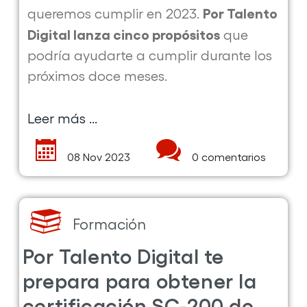
Por Talento
queremos cumplir en 2023.
Digital lanza cinco propósitos
que
podría ayudarte a cumplir durante los
próximos doce meses.
Leer más ...
sobre
la
08 Nov 2023
0 comentarios
publicación
5
propósitos
tecnológicos
Formación
para
Por Talento Digital te
2023
prepara para obtener la
en
certificación SC-200 de
Por