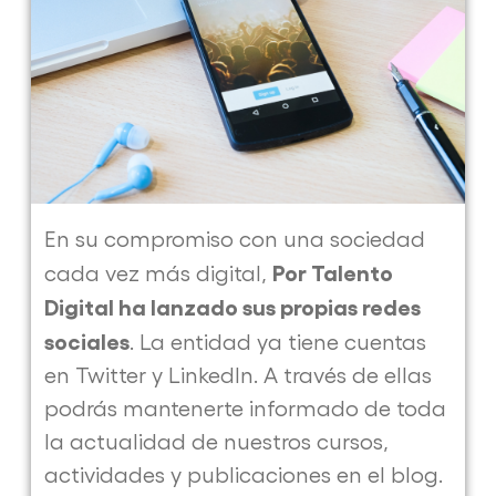
200
de
Microsoft
y
convertirte
en
un
En su compromiso con una sociedad
experto
Por Talento
cada vez más digital,
en
Digital ha lanzado sus propias redes
ciberseguridad
sociales
. La entidad ya tiene cuentas
en Twitter y LinkedIn. A través de ellas
podrás mantenerte informado de toda
la actualidad de nuestros cursos,
actividades y publicaciones en el blog.