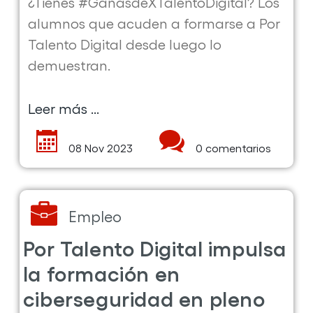
¿Tienes #GanasdeXTalentoDigital? Los
alumnos que acuden a formarse a Por
Talento Digital desde luego lo
demuestran.
Leer más ...
sobre
la
08 Nov 2023
0 comentarios
publicación
Súmate
a
nuestra
Empleo
campaña
Por Talento Digital impulsa
#GanasdeXTalentoDigital
la formación en
ciberseguridad en pleno