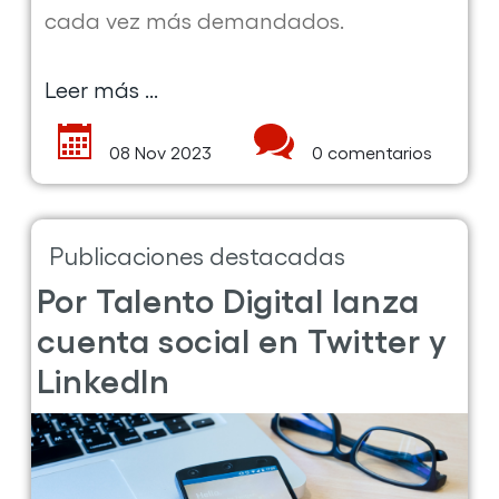
cada vez más demandados.
Leer más ...
sobre
la
08 Nov 2023
0 comentarios
publicación
Por
Talento
Publicaciones destacadas
Digital
te
Por Talento Digital lanza
prepara
cuenta social en Twitter y
para
LinkedIn
obtener
la
certificación
SC-