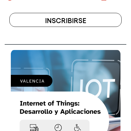
INSCRIBIRSE
A
EL
CURSO
ESPECIALIZA
EN
PROGRAMAC
BACK-
END