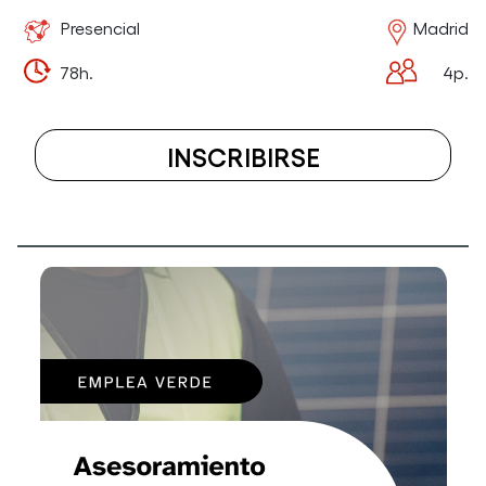
Presencial
Madrid
78h.
4p.
INSCRIBIRSE
A
EL
CURSO
MÓDULO
3
(MF0493_3):
IMPLANTACI
DE
APLICACION