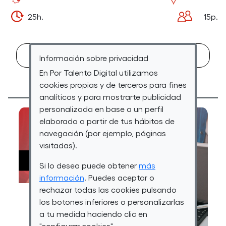
25h.
15p.
INSCRIBIRSE
Información sobre privacidad
A
En Por Talento Digital utilizamos
cookies propias y de terceros para fines
EL
analíticos y para mostrarte publicidad
CURSO
personalizada en base a un perfil
TALLER
elaborado a partir de tus hábitos de
navegación (por ejemplo, páginas
VOCACIONA
visitadas).
ROBÓTICA
Si lo desea puede obtener
más
-
información
. Puedes aceptar o
VII
rechazar todas las cookies pulsando
los botones inferiores o personalizarlas
EDICIÓN
a tu medida haciendo clic en
2026
"configurar cookies".