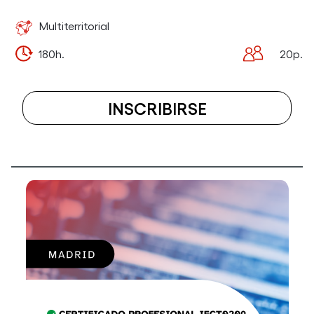
CON
TECNOLOGÍA
Multiterritorial
WEB)
180h.
20p.
INSCRIBIRSE
A
EL
CURSO
ASESORAMIE
ENERGÉTICO