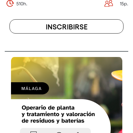
510h.
15p.
INSCRIBIRSE
A
EL
CURSO
CERTIFICAD
DE
PROFESIONA
IMSV0109:
MONTAJE
Y
POSTPRODU