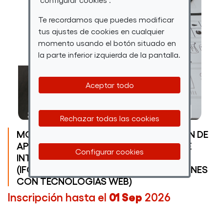
BARCELONA
Te recordamos que puedes modificar
tus ajustes de cookies en cualquier
momento usando el botón situado en
la parte inferior izquierda de la pantalla.
Aceptar todo
Rechazar todas las cookies
MÓDULO 3 (MF0493_3): IMPLANTACIÓN DE
APLICACIONES WEB EN EL ENTORNO DE
Configurar cookies
INTERNET, INTRANET Y EXTRANET
(IFCD0210: DESARROLLO DE APLICACIONES
CON TECNOLOGÍAS WEB)
Inscripción hasta el
01 Sep
2026