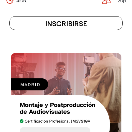
410h.
20p.
INSCRIBIRSE
A
EL
CURSO
INTERNET
OF
THINGS:
DESARROLL
Y
APLICACION
–
UPV-