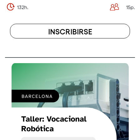
132h.
15p.
INSCRIBIRSE
A
EL
CURSO
OPERARIO
DE
PLANTA
Y
TRATAMIENT
Y
VALORACIÓN