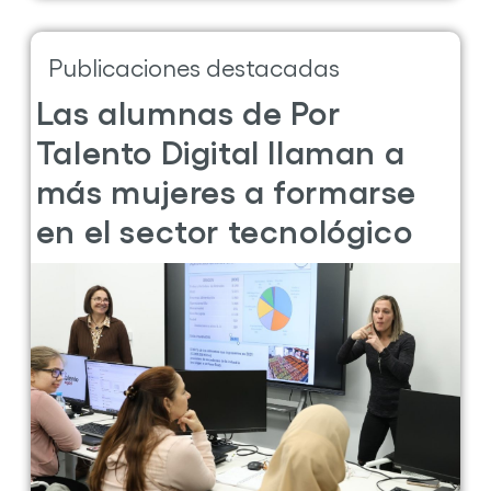
Red.es
Leer más ...
sobre
la
17 Mar 2025
0 comentarios
publicación
Por
Talento
Publicaciones destacadas
Digital
entrega
Las alumnas de Por