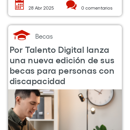
profesionales
de
los
perfiles
más
demandados
por
las
empresas
de
ciberseguridad
Leer más ...
sobre
la
28 Abr 2025
0 comentarios
publicación
Por
Talento