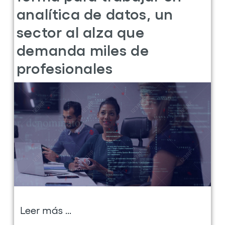
Leer más ...
sobre
la
05 Mayo 2025
0 comentarios
publicación
Por
Talento
Digital
Formación
te
Por Talento Digital te
forma
forma para trabajar en
para
analítica de datos, un
ser
Blue
sector al alza que
Team,
demanda miles de
uno