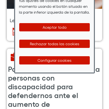
tus ajustes de cookies en cualquier
hacer
momento usando el botón situado en
quinta edición de sus
durante
la parte inferior izquierda de la pantalla.
cursos en formato mooc
estas
vacaciones
Aceptar todo
con
Por
Rechazar todas las cookies
Talento
Digital
Configurar cookies
Leer más ...
sobre
la