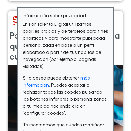
personas
con
Información sobre privacidad
discapacidad
En Por Talento Digital utilizamos
cookies propias y de terceros para fines
analíticos y para mostrarte publicidad
personalizada en base a un perfil
elaborado a partir de tus hábitos de
navegación (por ejemplo, páginas
visitadas).
Leer más ...
sobre
Si lo desea puede obtener
más
la
información
. Puedes aceptar o
14 Abr 2025
0 comentarios
publicación
rechazar todas las cookies pulsando
Tres
los botones inferiores o personalizarlas
a tu medida haciendo clic en
actividades
"configurar cookies".
tecnológicas
Formación
para
Te recordamos que puedes modificar
Por Talento Digital lanza la